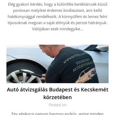
Elég gyakori kérdés, hogy a különféle keréktárcsák közül
pontosan melyiket érdemes kiválasztani, ami kellő
hatékonysággal rendelkezik. A könnyűfém és lemez felni
típusoknak megvan a saját előnyük és persze hátrányuk.
Valójában ezek mindegyike…
Autó átvizsgálás Budapest és Kecskemét
körzetében
Posted on
Egy gépkocsi nagyon hasznos eszköz, amire minden