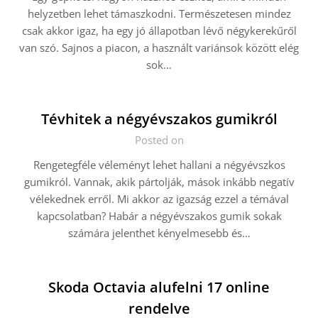
helyzetben lehet támaszkodni. Természetesen mindez
csak akkor igaz, ha egy jó állapotban lévő négykerekűről
van szó. Sajnos a piacon, a használt variánsok között elég
sok…
Tévhitek a négyévszakos gumikról
Posted on
Rengetegféle véleményt lehet hallani a négyévszkos
gumikról. Vannak, akik pártolják, mások inkább negatív
vélekednek erről. Mi akkor az igazság ezzel a témával
kapcsolatban? Habár a négyévszakos gumik sokak
számára jelenthet kényelmesebb és…
Skoda Octavia alufelni 17 online
rendelve