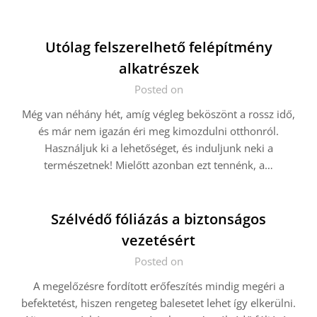
Utólag felszerelhető felépítmény
alkatrészek
Posted on
Még van néhány hét, amíg végleg beköszönt a rossz idő,
és már nem igazán éri meg kimozdulni otthonról.
Használjuk ki a lehetőséget, és induljunk neki a
természetnek! Mielőtt azonban ezt tennénk, a…
Szélvédő fóliázás a biztonságos
vezetésért
Posted on
A megelőzésre fordított erőfeszítés mindig megéri a
befektetést, hiszen rengeteg balesetet lehet így elkerülni.