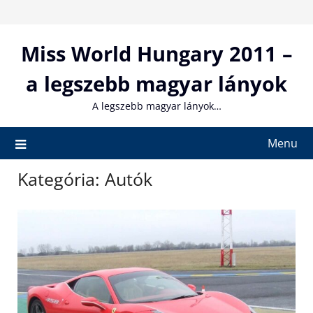
Skip
to
content
Miss World Hungary 2011 –
a legszebb magyar lányok
A legszebb magyar lányok…
Menu
Kategória:
Autók