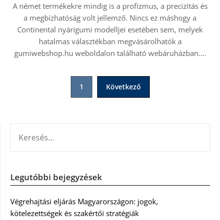
A német termékekre mindig is a profizmus, a precizitás és
a megbízhatóság volt jellemző. Nincs ez máshogy a
Continental nyárigumi modelljei esetében sem, melyek
hatalmas választékban megvásárolhatók a
gumiwebshop.hu weboldalon található webáruházban….
Bejegyzések
1
Következő
lapozása
KERESÉS:
Legutóbbi bejegyzések
Végrehajtási eljárás Magyarországon: jogok,
kötelezettségek és szakértői stratégiák