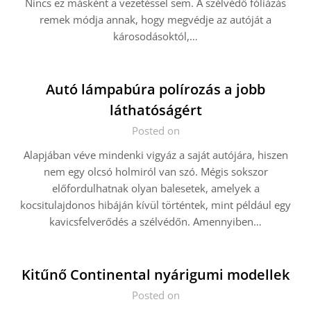
Nincs ez másként a vezetéssel sem. A szélvédő fóliázás
remek módja annak, hogy megvédje az autóját a
károsodásoktól,…
Autó lámpabúra polírozás a jobb
láthatóságért
Posted on
Alapjában véve mindenki vigyáz a saját autójára, hiszen
nem egy olcsó holmiról van szó. Mégis sokszor
előfordulhatnak olyan balesetek, amelyek a
kocsitulajdonos hibáján kívül történtek, mint például egy
kavicsfelverődés a szélvédőn. Amennyiben…
Kitűnő Continental nyárigumi modellek
Posted on