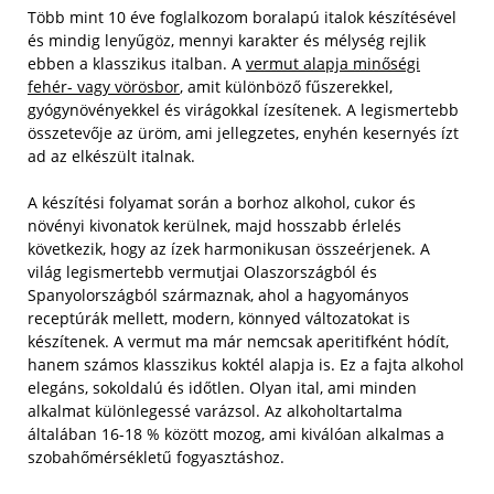
Több mint 10 éve foglalkozom boralapú italok készítésével
és mindig lenyűgöz, mennyi karakter és mélység rejlik
ebben a klasszikus italban. A
vermut alapja minőségi
fehér- vagy vörösbor
, amit különböző fűszerekkel,
gyógynövényekkel és virágokkal ízesítenek. A legismertebb
összetevője az üröm, ami jellegzetes, enyhén kesernyés ízt
ad az elkészült italnak.
A készítési folyamat során a borhoz alkohol, cukor és
növényi kivonatok kerülnek, majd hosszabb érlelés
következik, hogy az ízek harmonikusan összeérjenek. A
világ legismertebb vermutjai Olaszországból és
Spanyolországból származnak, ahol a hagyományos
receptúrák mellett, modern, könnyed változatokat is
készítenek. A vermut ma már nemcsak aperitifként hódít,
hanem számos klasszikus koktél alapja is. Ez a fajta alkohol
elegáns, sokoldalú és időtlen. Olyan ital, ami minden
alkalmat különlegessé varázsol. Az alkoholtartalma
általában 16-18 % között mozog, ami kiválóan alkalmas a
szobahőmérsékletű fogyasztáshoz.