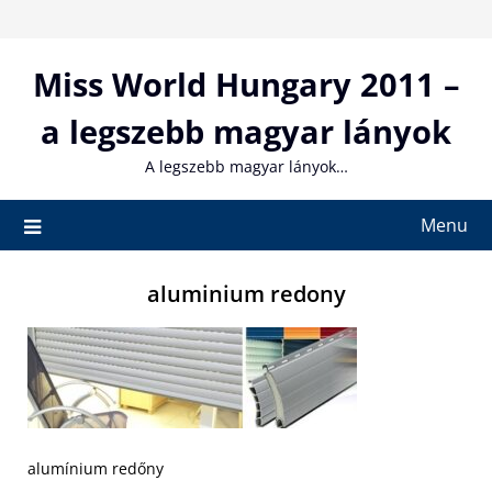
Skip
to
content
Miss World Hungary 2011 –
a legszebb magyar lányok
A legszebb magyar lányok…
Menu
aluminium redony
alumínium redőny