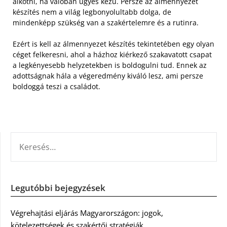
alkotni, ha valóban ügyes kezű. Persze az álmennyezet
készítés nem a világ legbonyolultabb dolga, de
mindenképp szükség van a szakértelemre és a rutinra.
Ezért is kell az álmennyezet készítés tekintetében egy olyan
céget felkeresni, ahol a házhoz kiérkező szakavatott csapat
a legkényesebb helyzetekben is boldogulni tud. Ennek az
adottságnak hála a végeredmény kiváló lesz, ami persze
boldoggá teszi a családot.
KERESÉS:
Legutóbbi bejegyzések
Végrehajtási eljárás Magyarországon: jogok,
kötelezettségek és szakértői stratégiák