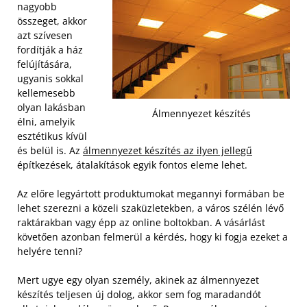
nagyobb
összeget, akkor
azt szívesen
fordítják a ház
felújítására,
ugyanis sokkal
kellemesebb
olyan lakásban
Álmennyezet készítés
élni, amelyik
esztétikus kívül
és belül is. Az
álmennyezet készítés az ilyen jellegű
építkezések, átalakítások egyik fontos eleme lehet.
Az előre legyártott produktumokat megannyi formában be
lehet szerezni a közeli szaküzletekben, a város szélén lévő
raktárakban vagy épp az online boltokban. A vásárlást
követően azonban felmerül a kérdés, hogy ki fogja ezeket a
helyére tenni?
Mert ugye egy olyan személy, akinek az álmennyezet
készítés teljesen új dolog, akkor sem fog maradandót