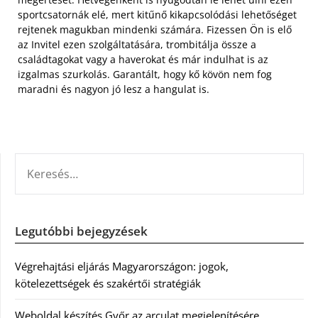
sportcsatornák elé, mert kitűnő kikapcsolódási lehetőséget
rejtenek magukban mindenki számára. Fizessen Ön is elő
az Invitel ezen szolgáltatására, trombitálja össze a
családtagokat vagy a haverokat és már indulhat is az
izgalmas szurkolás. Garantált, hogy kő kövön nem fog
maradni és nagyon jó lesz a hangulat is.
KERESÉS:
Legutóbbi bejegyzések
Végrehajtási eljárás Magyarországon: jogok,
kötelezettségek és szakértői stratégiák
Weboldal készítés Győr az arculat megjelenítésére