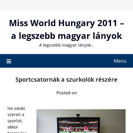
Skip
to
content
Miss World Hungary 2011 –
a legszebb magyar lányok
A legszebb magyar lányok…
Menu
Sportcsatornák a szurkolók részére
Posted on
Ha valaki
szereti a
sportot,
akkor