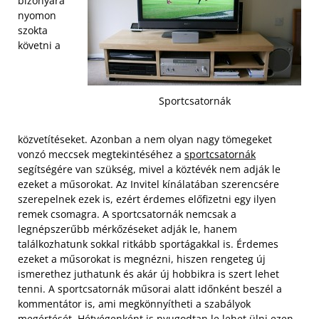
bizonyára
nyomon
szokta
követni a
Sportcsatornák
közvetítéseket. Azonban a nem olyan nagy tömegeket
vonzó meccsek megtekintéséhez a
sportcsatornák
segítségére van szükség, mivel a köztévék nem adják le
ezeket a műsorokat. Az Invitel kínálatában szerencsére
szerepelnek ezek is, ezért érdemes előfizetni egy ilyen
remek csomagra. A sportcsatornák nemcsak a
legnépszerűbb mérkőzéseket adják le, hanem
találkozhatunk sokkal ritkább sportágakkal is. Érdemes
ezeket a műsorokat is megnézni, hiszen rengeteg új
ismerethez juthatunk és akár új hobbikra is szert lehet
tenni. A sportcsatornák műsorai alatt időnként beszél a
kommentátor is, ami megkönnyítheti a szabályok
megértését.
Hétvégenként is nyugodtan le lehet ülni ezen