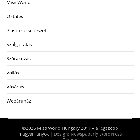
Miss World
Oktatés
Plasztikai sebészet
Szolgáltatás
Szórakozás
Vallás
Vásárlás
Webáruház
©2026 Miss World Hungary 2011 – a legszebb
magyar lányok
| Design:
Newspaperly WordPress
Theme