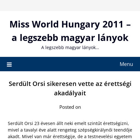
Skip
to
content
Miss World Hungary 2011 –
a legszebb magyar lányok
A legszebb magyar lányok…
Menu
Serdült Orsi sikeresen vette az érettségi
akadályait
Posted on
Serdült Orsi 23 évesen állt neki emelt szintűt érettségizni,
mivel a tavalyi éve alatt rengeteg szépségkirálynői teendője
akadt. Mivel van már érettségije, de a testnevelési egyetem