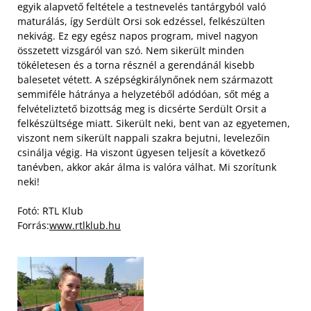
egyik alapvető feltétele a testnevelés tantárgyból való
maturálás, így Serdült Orsi sok edzéssel, felkészülten
nekivág. Ez egy egész napos program, mivel nagyon
összetett vizsgáról van szó. Nem sikerült minden
tökéletesen és a torna résznél a gerendánál kisebb
balesetet vétett. A szépségkirálynőnek nem származott
semmiféle hátránya a helyzetéből adódóan, sőt még a
felvételiztető bizottság meg is dicsérte Serdült Orsit a
felkészültsége miatt. Sikerült neki, bent van az egyetemen,
viszont nem sikerült nappali szakra bejutni, levelezőin
csinálja végig. Ha viszont ügyesen teljesít a következő
tanévben, akkor akár álma is valóra válhat. Mi szorítunk
neki!
Fotó: RTL Klub
Forrás:
www.rtlklub.hu