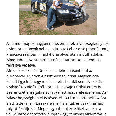
Az elmúlt napok nagyon nehezen teltek a szépségkirálynők
számára. A lányok nehezen jutottak el az első pihenőpontig
Franciaországban, majd 4 órai alvás után indulhattak is
Almeriában. Szinte szünet nélkül tartani kell a tempót,
felváltva vezetve.
Afrikai közlekedést össze sem lehet hasonlítani az
európaival. Mindenki össze-vissza járkál. Nagyon oda
kellett figyelni, hogy ne üssenek el senkit sem. A sziklás,
szakadékos vidék próbára tette a csajok fizikai erejét is.
Szerencsétlenségükre sokat kellett visszafelé is menni. Az
Atlasz hegységben el is tévedtek, 30 km-t körülbelül 4 óra
alatt tettek meg. Éjszakára meg is álltak és csak másnap
folytatták útjukat. Még nagyobb baj érte őket, amikor a
velük utazó operatőrtől ellopták egy tankolás alkalmával a