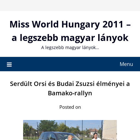
Skip
to
content
Miss World Hungary 2011 –
a legszebb magyar lányok
A legszebb magyar lányok…
Menu
Serdült Orsi és Budai Zsuzsi élményei a
Bamako-rallyn
Posted on