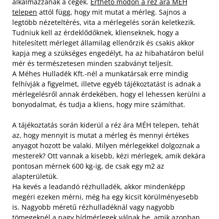
alkalmazzanak a cégek.
Érthető módon a réz ára MÉH
telepen
attól függ, hogy mit mutat a mérleg. Sajnos a
legtöbb nézeteltérés, vita a mérlegelés során keletkezik.
Tudniuk kell az érdeklődőknek, klienseknek, hogy a
hitelesített mérleget államilag ellenőrzik és csakis akkor
kapja meg a szükséges engedélyt, ha az hibahatáron belül
mér és természetesen minden szabványt teljesít.
A Méhes Hulladék Kft.-nél a munkatársak erre mindig
felhívják a figyelmet, illetve egyéb tájékoztatást is adnak a
mérlegelésről annak érdekében, hogy el lehessen kerülni a
bonyodalmat, és tudja a kliens, hogy mire számíthat.
A tájékoztatás során kiderül a réz ára MÉH telepen, tehát
az, hogy mennyit is mutat a mérleg és mennyi értékes
anyagot hozott be valaki. Milyen mérlegekkel dolgoznak a
mesterek? Ott vannak a kisebb, kézi mérlegek, amik dekára
pontosan mérnek 600 kg-ig, de csak egy m2 az
alapterületük.
Ha kevés a leadandó rézhulladék, akkor mindenképp
megéri ezeken mérni, még ha egy kicsit körülményesebb
is. Nagyobb méretű rézhulladéknál vagy nagyobb
tömegeknél a nagy hídmérlegek válnak be, amik azonban