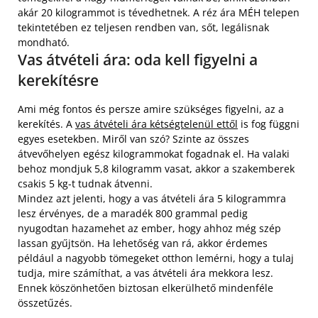
akár 20 kilogrammot is tévedhetnek. A réz ára MÉH telepen
tekintetében ez teljesen rendben van, sőt, legálisnak
mondható.
Vas átvételi ára: oda kell figyelni a
kerekítésre
Ami még fontos és persze amire szükséges figyelni, az a
kerekítés. A
vas átvételi ára kétségtelenül ettől
is fog függni
egyes esetekben. Miről van szó? Szinte az összes
átvevőhelyen egész kilogrammokat fogadnak el. Ha valaki
behoz mondjuk 5,8 kilogramm vasat, akkor a szakemberek
csakis 5 kg-t tudnak átvenni.
Mindez azt jelenti, hogy a vas átvételi ára 5 kilogrammra
lesz érvényes, de a maradék 800 grammal pedig
nyugodtan hazamehet az ember, hogy ahhoz még szép
lassan gyűjtsön. Ha lehetőség van rá, akkor érdemes
például a nagyobb tömegeket otthon lemérni, hogy a tulaj
tudja, mire számíthat, a vas átvételi ára mekkora lesz.
Ennek köszönhetően biztosan elkerülhető mindenféle
összetűzés.