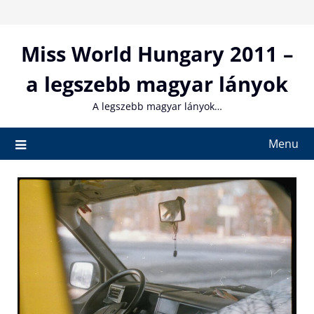
Skip
to
content
Miss World Hungary 2011 –
a legszebb magyar lányok
A legszebb magyar lányok…
Menu