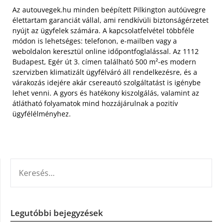
Az autouvegek.hu minden beépített Pilkington autóüvegre
élettartam garanciát vállal, ami rendkívüli biztonságérzetet
nyújt az ügyfelek számára. A kapcsolatfelvétel többféle
módon is lehetséges: telefonon, e-mailben vagy a
weboldalon keresztül online időpontfoglalással. Az 1112
Budapest, Egér út 3. címen található 500 m²-es modern
szervizben klimatizált ügyfélváró áll rendelkezésre, és a
várakozás idejére akár csereautó szolgáltatást is igénybe
lehet venni. A gyors és hatékony kiszolgálás, valamint az
átlátható folyamatok mind hozzájárulnak a pozitív
ügyfélélményhez.
KERESÉS:
Legutóbbi bejegyzések