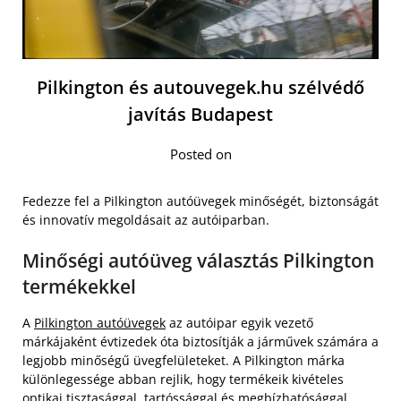
Pilkington és autouvegek.hu szélvédő
javítás Budapest
Posted on
Fedezze fel a Pilkington autóüvegek minőségét, biztonságát
és innovatív megoldásait az autóiparban.
Minőségi autóüveg választás Pilkington
termékekkel
A
Pilkington autóüvegek
az autóipar egyik vezető
márkájaként évtizedek óta biztosítják a járművek számára a
legjobb minőségű üvegfelületeket. A Pilkington márka
különlegessége abban rejlik, hogy termékeik kivételes
optikai tisztasággal, tartóssággal és megbízhatósággal