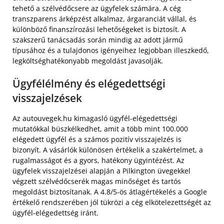
tehető a szélvédőcsere az ügyfelek számára. A cég
transzparens árképzést alkalmaz, árgaranciát vállal, és
különböző finanszírozási lehetőségeket is biztosít. A
szakszerű tanácsadás során mindig az adott jármű
típusához és a tulajdonos igényeihez legjobban illeszkedő,
legköltséghatékonyabb megoldást javasolják.
Ügyfélélmény és elégedettségi
visszajelzések
Az autouvegek.hu kimagasló ügyfél-elégedettségi
mutatókkal büszkélkedhet, amit a több mint 100.000
elégedett ügyfél és a számos pozitív visszajelzés is
bizonyít. A vásárlók különösen értékelik a szakértelmet, a
rugalmasságot és a gyors, hatékony ügyintézést. Az
ügyfelek visszajelzései alapján a Pilkington üvegekkel
végzett szélvédőcserék magas minőséget és tartós
megoldást biztosítanak. A 4.8/5-ös átlagértékelés a Google
értékelő rendszerében jól tükrözi a cég elkötelezettségét az
ügyfél-elégedettség iránt.