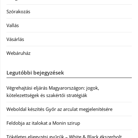
Szórakozás
Vallás
Vásárlás
Webáruház
Legutóbbi bejegyzések
Végrehajtási eljárás Magyarországon: jogok,
kötelezettségek és szakértői stratégiák
Weboldal készítés Győr az arculat megjelenítésére
Feldobja az italokat a Monin szirup
Tökéletes eljegyzési gyűrűk – White & Black ékszerbolt