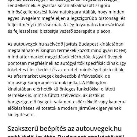
rendelkeznek. A gyártás során alkalmazott szigorú
minőségellenőrzési folyamatok garantálják, hogy minden
egyes üvegelem megfeleljen a legszigorúbb biztonsági és
teljesítményi előírásoknak. A cég folyamatos innovációval
és fejlesztéssel biztosítja vezető szerepét a piacon.
Az
autouvegek.hu szélvédő javítás Budapest
kínálatában
megtalálható Pilkington termékek között mind gyári (OEM),
mind aftermarket megoldások elérhetők. A gyári üvegek
pontosan megfelelnek az autógyártók specifikációinak, így
tökéletes illeszkedést és az eredeti minőséget biztosítják.
Az aftermarket üvegek kedvezőbb árfekvésűek, de
minőségi kompromisszumok nélkül. A Pilkington
kínálatában elérhetők különleges funkciókkal ellátott
termékek is, mint a fűtött szélvédők, akusztikus
hangszigetelő üvegek, valamint esőérzékelő vagy kamera-
előkészítéses változatok a modern járművek igényeinek
kielégítésére.
Szakszerű beépítés az autouvegek.hu