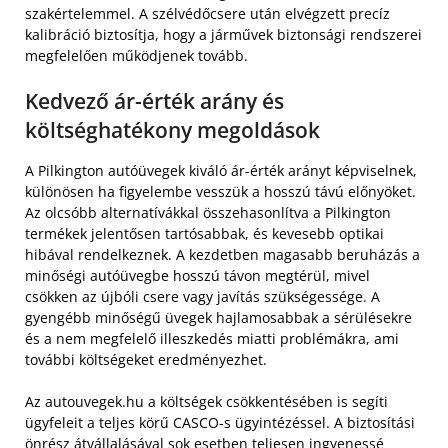
szakértelemmel. A szélvédőcsere után elvégzett precíz
kalibráció biztosítja, hogy a járművek biztonsági rendszerei
megfelelően működjenek tovább.
Kedvező ár-érték arány és
költséghatékony megoldások
A Pilkington autóüvegek kiváló ár-érték arányt képviselnek,
különösen ha figyelembe vesszük a hosszú távú előnyöket.
Az olcsóbb alternatívákkal összehasonlítva a Pilkington
termékek jelentősen tartósabbak, és kevesebb optikai
hibával rendelkeznek. A kezdetben magasabb beruházás a
minőségi autóüvegbe hosszú távon megtérül, mivel
csökken az újbóli csere vagy javítás szükségessége. A
gyengébb minőségű üvegek hajlamosabbak a sérülésekre
és a nem megfelelő illeszkedés miatti problémákra, ami
további költségeket eredményezhet.
Az autouvegek.hu a költségek csökkentésében is segíti
ügyfeleit a teljes körű CASCO-s ügyintézéssel. A biztosítási
önrész átvállalásával sok esetben teljesen ingyenessé