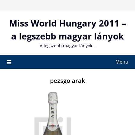
Skip
to
content
Miss World Hungary 2011 –
a legszebb magyar lányok
A legszebb magyar lányok…
Menu
pezsgo arak