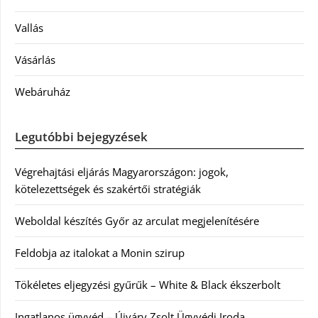
Vallás
Vásárlás
Webáruház
Legutóbbi bejegyzések
Végrehajtási eljárás Magyarországon: jogok,
kötelezettségek és szakértői stratégiák
Weboldal készítés Győr az arculat megjelenítésére
Feldobja az italokat a Monin szirup
Tökéletes eljegyzési gyűrűk – White & Black ékszerbolt
Ingatlanos ügyvéd – Újváry Zsolt Ügyvédi Iroda