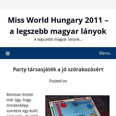
Skip
to
content
Miss World Hungary 2011 –
a legszebb magyar lányok
A legszebb magyar lányok…
Menu
Party társasjáték a jó szórakozásért
Posted on
Biztosan érezte
már úgy, hogy
mindenképp
szeretne egy bulit