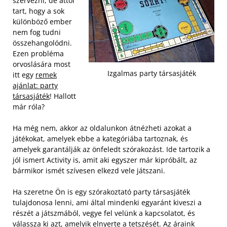
szervezni, de attól
tart, hogy a sok
különböző ember
nem fog tudni
összehangolódni.
Ezen probléma
orvoslására most
Izgalmas party társasjáték
itt egy
remek
ajánlat: party
társasjáték
! Hallott
már róla?
Ha még nem, akkor az oldalunkon átnézheti azokat a
játékokat, amelyek ebbe a kategóriába tartoznak, és
amelyek garantálják az önfeledt szórakozást. Ide tartozik a
jól ismert Activity is, amit aki egyszer már kipróbált, az
bármikor ismét szívesen elkezd vele játszani.
Ha szeretne Ön is egy szórakoztató party társasjáték
tulajdonosa lenni, ami által mindenki egyaránt kiveszi a
részét a játszmából, vegye fel velünk a kapcsolatot, és
válassza ki azt, amelyik elnyerte a tetszését. Az áraink