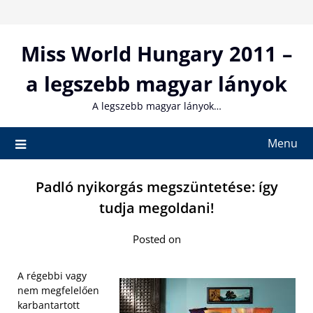
Skip
to
content
Miss World Hungary 2011 –
a legszebb magyar lányok
A legszebb magyar lányok…
Menu
Padló nyikorgás megszüntetése: így
tudja megoldani!
Posted on
A régebbi vagy
nem megfelelően
karbantartott