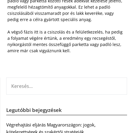
padló vagy parketta közötti rések adekvát kezelése jelenti,
megfelelő hézagtömítő anyagokkal. Ez lehet a padló
csiszolásából visszamaradt por és lakk keveréke, vagy
pedig erre a célra gyártott speciális anyag.
A végső fázis itt is a csiszolás és a felületkezelés, ha pedig
a folyamat végére értünk, a eredmény egy recsegéstől,
nyikorgástól mentes összefüggő parketta vagy padló lesz,
amire már csak vigyáznunk kell.
KERESÉS:
Legutóbbi bejegyzések
Végrehajtási eljárás Magyarországon: jogok,
kötelezettségek és szakértői stratégiák