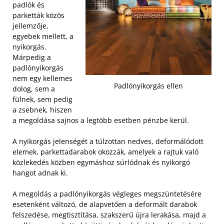
padlók és
parketták közös
jellemzője,
egyebek mellett, a
nyikorgás.
Márpedig a
padlónyikorgás
nem egy kellemes
Padlónyikorgás ellen
dolog, sem a
fülnek, sem pedig
a zsebnek, hiszen
a megoldása sajnos a legtöbb esetben pénzbe kerül.
A nyikorgás jelenségét a túlzottan nedves, deformálódott
elemek, parkettadarabok okozzák, amelyek a rajtuk való
közlekedés közben egymáshoz súrlódnak és nyikorgó
hangot adnak ki.
A megoldás a padlónyikorgás végleges megszüntetésére
esetenként változó, de alapvetően a deformált darabok
felszedése, megtisztítása, szakszerű újra lerakása, majd a