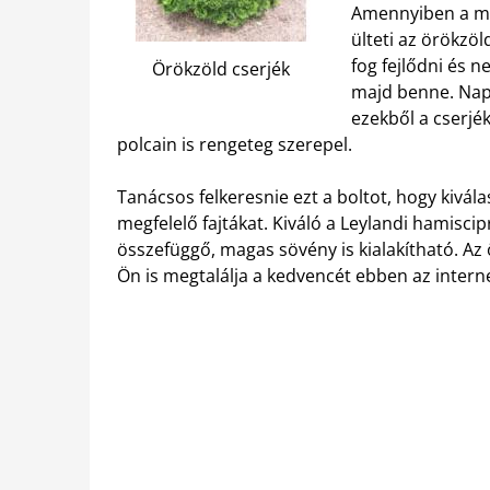
Amennyiben a meg
ülteti az örökzöl
fog fejlődni és 
Örökzöld cserjék
majd benne. Nap
ezekből a cserjé
polcain is rengeteg szerepel.
Tanácsos felkeresnie ezt a boltot, hogy kivál
megfelelő fajtákat. Kiváló a Leylandi hamiscip
összefüggő, magas sövény is kialakítható. Az
Ön is megtalálja a kedvencét ebben az intern