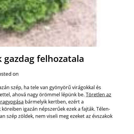
k gazdag felhozatala
osted on
gazán szép, ha tele van gyönyörű virágokkal és
zettel, ahová nagy örömmel lépünk be.
Töretlen az
 ragyogása
bármelyik kertben, ezért a
 köreiben igazán népszerűek ezek a fajták. Télen-
n szép zöldek, nem viseli meg ezeket az évszakok