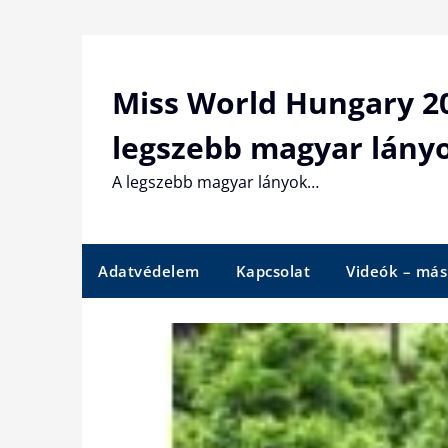
Skip
to
content
Miss World Hungary 20
legszebb magyar lány
A legszebb magyar lányok…
Adatvédelem
Kapcsolat
Videók – más