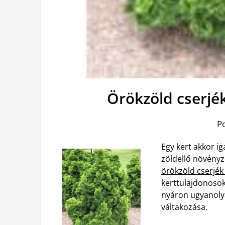
Örökzöld cserjé
P
Egy kert akkor i
zöldellő növény
örökzöld cserjék
kerttulajdonosok
nyáron ugyanolya
váltakozása.