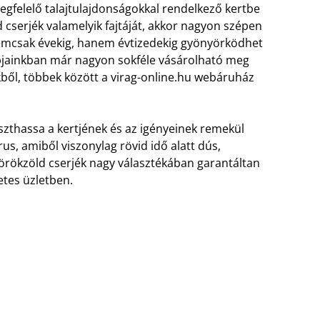
felelő talajtulajdonságokkal rendelkező kertbe
d cserjék valamelyik fajtáját, akkor nagyon szépen
nemcsak évekig, hanem évtizedekig gyönyörködhet
jainkban már nagyon sokféle vásárolható meg
kből, többek között a virag-online.hu webáruház
aszthassa a kertjének és az igényeinek remekül
rus, amiből viszonylag rövid idő alatt dús,
 örökzöld cserjék nagy választékában garantáltan
etes üzletben.