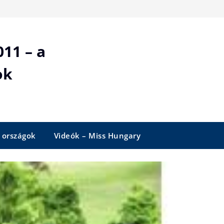
11 – a
ok
 országok
Videók – Miss Hungary