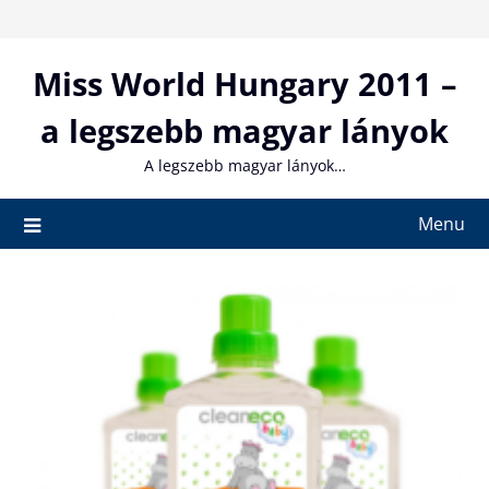
Skip
to
content
Miss World Hungary 2011 –
a legszebb magyar lányok
A legszebb magyar lányok…
Menu