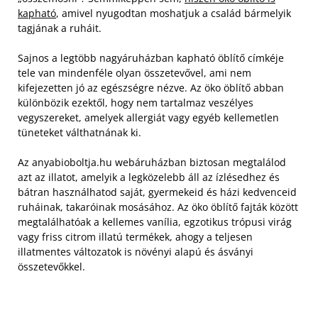
kapható
, amivel nyugodtan moshatjuk a család bármelyik
tagjának a ruháit.
Sajnos a legtöbb nagyáruházban kapható öblítő címkéje
tele van mindenféle olyan összetevővel, ami nem
kifejezetten jó az egészségre nézve.
Az öko öblítő abban
különbözik ezektől, hogy nem tartalmaz veszélyes
vegyszereket, amelyek allergiát vagy egyéb kellemetlen
tüneteket válthatnának ki.
Az anyabioboltja.hu webáruházban biztosan megtalálod
azt az illatot, amelyik a legközelebb áll az ízlésedhez és
bátran használhatod saját, gyermekeid és házi kedvenceid
ruháinak, takaróinak mosásához. Az öko öblítő fajták között
megtalálhatóak a kellemes vanília, egzotikus trópusi virág
vagy friss citrom illatú termékek, ahogy a teljesen
illatmentes változatok is növényi alapú és ásványi
összetevőkkel.