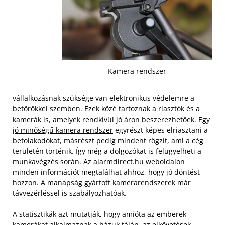
Kamera rendszer
vállalkozásnak szüksége van elektronikus védelemre a
betörőkkel szemben. Ezek közé tartoznak a riasztók és a
kamerák is, amelyek rendkívül jó áron beszerezhetőek. Egy
jó minőségű kamera rendszer
egyrészt képes elriasztani a
betolakodókat, másrészt pedig mindent rögzít, ami a cég
területén történik. Így még a dolgozókat is felügyelheti a
munkavégzés során. Az alarmdirect.hu weboldalon
minden információt megtalálhat ahhoz, hogy jó döntést
hozzon. A manapság gyártott kamerarendszerek már
távvezérléssel is szabályozhatóak.
A statisztikák azt mutatják, hogy amióta az emberek
kamerákat alkalmaznak a házuk táján, az elkövetések