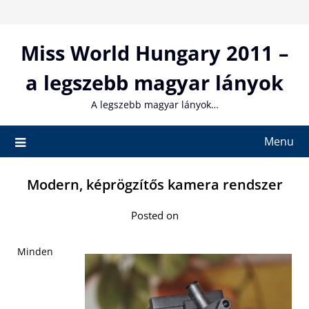
Skip
to
content
Miss World Hungary 2011 –
a legszebb magyar lányok
A legszebb magyar lányok…
Menu
Modern, képrögzítős kamera rendszer
Posted on
Minden