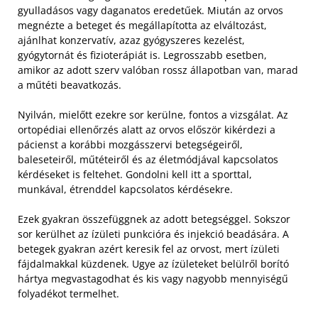
gyulladásos vagy daganatos eredetűek. Miután az orvos
megnézte a beteget és megállapította az elváltozást,
ajánlhat konzervatív, azaz gyógyszeres kezelést,
gyógytornát és fizioterápiát is. Legrosszabb esetben,
amikor az adott szerv valóban rossz állapotban van, marad
a műtéti beavatkozás.
Nyilván, mielőtt ezekre sor kerülne, fontos a vizsgálat. Az
ortopédiai ellenőrzés alatt az orvos először kikérdezi a
pácienst a korábbi mozgásszervi betegségeiről,
baleseteiről, műtéteiről és az életmódjával kapcsolatos
kérdéseket is feltehet. Gondolni kell itt a sporttal,
munkával, étrenddel kapcsolatos kérdésekre.
Ezek gyakran összefüggnek az adott betegséggel. Sokszor
sor kerülhet az ízületi punkcióra és injekció beadására. A
betegek gyakran azért keresik fel az orvost, mert ízületi
fájdalmakkal küzdenek. Ugye az ízületeket belülről borító
hártya megvastagodhat és kis vagy nagyobb mennyiségű
folyadékot termelhet.