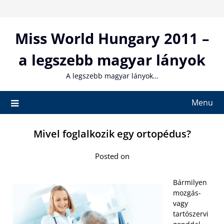
Skip
to
content
Miss World Hungary 2011 –
a legszebb magyar lányok
A legszebb magyar lányok…
Menu
Mivel foglalkozik egy ortopédus?
Posted on
Bármilyen
mozgás-
vagy
tartószervi