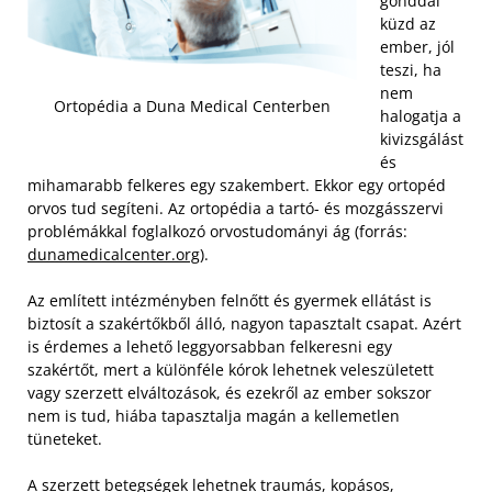
gonddal
küzd az
ember, jól
teszi, ha
nem
Ortopédia a Duna Medical Centerben
halogatja a
kivizsgálást
és
mihamarabb felkeres egy szakembert. Ekkor egy ortopéd
orvos tud segíteni. Az ortopédia a tartó- és mozgásszervi
problémákkal foglalkozó orvostudományi ág (forrás:
dunamedicalcenter.org
).
Az említett intézményben felnőtt és gyermek ellátást is
biztosít a szakértőkből álló, nagyon tapasztalt csapat. Azért
is érdemes a lehető leggyorsabban felkeresni egy
szakértőt, mert a különféle kórok lehetnek veleszületett
vagy szerzett elváltozások, és ezekről az ember sokszor
nem is tud, hiába tapasztalja magán a kellemetlen
tüneteket.
A szerzett betegségek lehetnek traumás, kopásos,