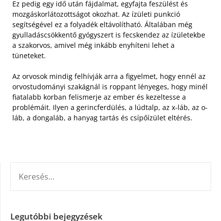
Ez pedig egy idő után fájdalmat, egyfajta feszülést és
mozgáskorlátozottságot okozhat. Az ízületi punkció
segítségével ez a folyadék eltávolítható. Általában még
gyulladáscsökkentő gyógyszert is fecskendez az ízületekbe
a szakorvos, amivel még inkább enyhíteni lehet a
tüneteket.
Az orvosok mindig felhívják arra a figyelmet, hogy ennél az
orvostudományi szakágnál is roppant lényeges, hogy minél
fiatalabb korban felismerje az ember és kezeltesse a
problémáit. Ilyen a gerincferdülés, a lúdtalp, az x-láb, az o-
láb, a dongaláb, a hanyag tartás és csípőízület eltérés.
KERESÉS:
Legutóbbi bejegyzések