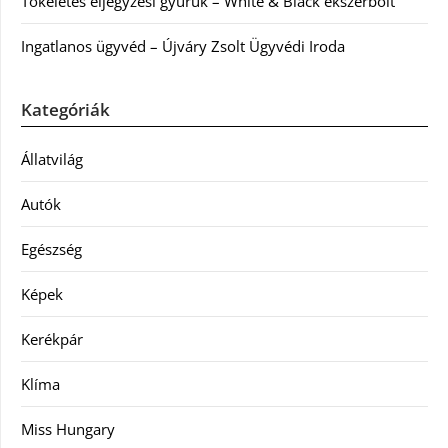
Tökéletes eljegyzési gyűrűk – White & Black ékszerbolt
Ingatlanos ügyvéd – Újváry Zsolt Ügyvédi Iroda
Kategóriák
Állatvilág
Autók
Egészség
Képek
Kerékpár
Klíma
Miss Hungary