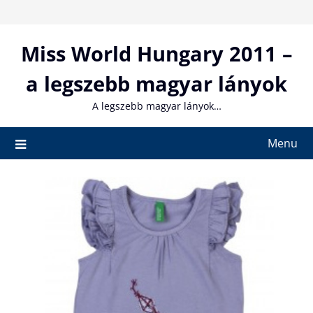
Skip
to
content
Miss World Hungary 2011 –
a legszebb magyar lányok
A legszebb magyar lányok…
Menu