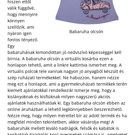
hiszen ettől
válik függővé,
hogy mennyire
könnyen
szellőzik, ami
Babaruha olcsón
nyáron igen
fontos tényező.
Egy
babaruhának kimondottan jó nedvszívó képességgel kell
bírnia. A babaruha olcsón a virtuális kosárba ezen a
honlapon tehető, amit a linkre kattintva ismerhet meg. A
virtuális polcok tele vannak nagyon jó anyagból készült és
szép ruházati termékekkel. Ne habozzon, hanem nézze
meg ezt a honlapot, ami a gyermekruházati termékek terén
kiemelt ajánlatokkal rendelkezik!
Ismerje meg, hogy a
kislányoknak és kisfiúknak milyen nagyszerű akciós
ajánlatok használhatóak ki. Egy babaruha olcsón ebben az
online áruházban a lehető legkönnyebben beszerezhető.
Nézze meg, hogy milyen mérettel bír az adott termék és ha
megfelel minden tekintetben, akkor vásárolja meg! A
babaruhák mellett kiváló nadrágok, felsők és kabátok is
kaphatóak kisiskolás korú gyermekek számára is, amelyeket