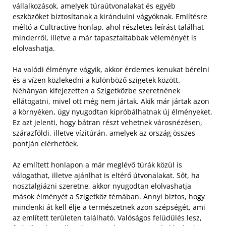
vállalkozások, amelyek túraútvonalakat és egyéb
eszközöket biztosítanak a kirándulni vágyóknak. Említésre
méltó a Cultractive honlap, ahol részletes leírást találhat
minderről, illetve a már tapasztaltabbak véleményét is
elolvashatja.
Ha valódi élményre vágyik, akkor érdemes kenukat bérelni
és a vízen közlekedni a különböző szigetek között.
Néhányan kifejezetten a Szigetközbe szeretnének
ellátogatni, mivel ott még nem jártak. Akik már jártak azon
a környéken, úgy nyugodtan kipróbálhatnak új élményeket.
Ez azt jelenti, hogy bátran részt vehetnek városnézésen,
szárazföldi, illetve vízitúrán, amelyek az ország összes
pontján elérhetőek.
Az említett honlapon a már meglévő túrák közül is
válogathat, illetve ajánlhat is eltérő útvonalakat. Sőt, ha
nosztalgiázni szeretne, akkor nyugodtan elolvashatja
mások élményét a Szigetköz témában. Annyi biztos, hogy
mindenki át kell élje a természetnek azon szépségét, ami
az említett területen található. Valóságos felüdülés lesz,