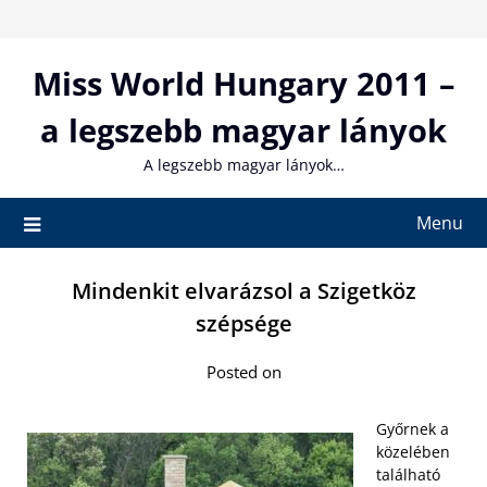
Skip
to
content
Miss World Hungary 2011 –
a legszebb magyar lányok
A legszebb magyar lányok…
Menu
Mindenkit elvarázsol a Szigetköz
szépsége
Posted on
Győrnek a
közelében
található