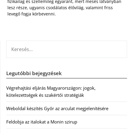
fizikailag és szellemileg egyaránt, mert mesés látványban
lesz része, ugyanis csodálatos élővilág, valamint friss
levegő fogja körbevenni.
KERESÉS:
Legutóbbi bejegyzések
Végrehajtási eljárás Magyarországon: jogok,
kötelezettségek és szakértői stratégiák
Weboldal készítés Győr az arculat megjelenítésére
Feldobja az italokat a Monin szirup