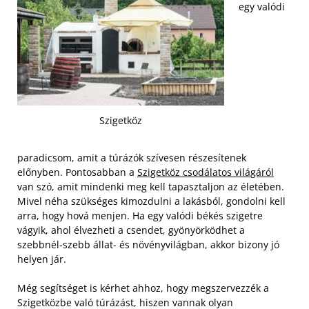
egy valódi
Szigetköz
paradicsom, amit a túrázók szívesen részesítenek
előnyben. Pontosabban a
Szigetköz csodálatos világáról
van szó, amit mindenki meg kell tapasztaljon az életében.
Mivel néha szükséges kimozdulni a lakásból, gondolni kell
arra, hogy hová menjen. Ha egy valódi békés szigetre
vágyik, ahol élvezheti a csendet, gyönyörködhet a
szebbnél-szebb állat- és növényvilágban, akkor bizony jó
helyen jár.
Még segítséget is kérhet ahhoz, hogy megszervezzék a
Szigetközbe való túrázást, hiszen vannak olyan