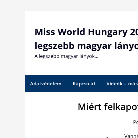
Skip
to
content
Miss World Hungary 20
legszebb magyar lány
A legszebb magyar lányok…
Adatvédelem
Kapcsolat
Videók – más
Miért felkapo
P
Vanna