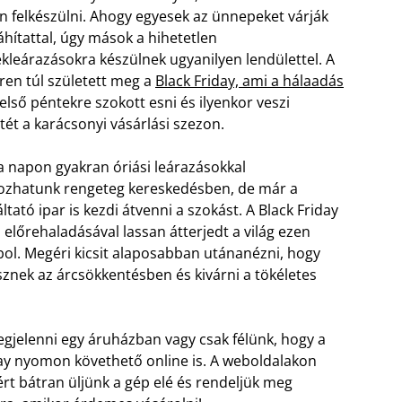
n felkészülni. Ahogy egyesek az ünnepeket várják
áhítattal, úgy mások a hihetetlen
kleárazásokra készülnek ugyanilyen lendülettel. A
ren túl született meg a
Black Friday, ami a hálaadás
első péntekre szokott esni és ilyenkor veszi
tét a karácsonyi vásárlási szezon.
a napon gyakran óriási leárazásokkal
kozhatunk rengeteg kereskedésben, de már a
ltató ipar is kezdi átvenni a szokást. A Black Friday
ő előrehaladásával lassan átterjedt a világ ezen
ol. Megéri kicsit alaposabban utánanézni, hogy
sznek az árcsökkentésben és kivárni a tökéletes
elenni egy áruházban vagy csak félünk, hogy a
ay nyomon követhető online is. A weboldalakon
ért bátran üljünk a gép elé és rendeljük meg