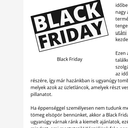
időbe
nagy 
termé
tenge
utáni
kezde
Ezen 
Black Friday
talál
szolgá
az id
részére, így már hazánkban is ugyanúgy tomb
melyek azok az üzletláncok, amelyek részt ve
pillanatot.
Ha éppenséggel személyesen nem tudunk megj
tömeg elsöpör bennünket, akkor a Black Frid
ugyanúgy várnak ránk a kiemelt ajánlatok, ez