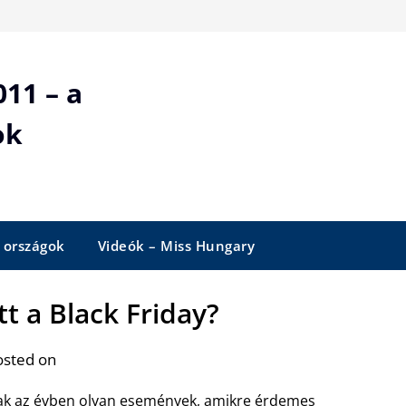
11 – a
ok
 országok
Videók – Miss Hungary
tt a Black Friday?
osted on
k az évben olyan események, amikre érdemes