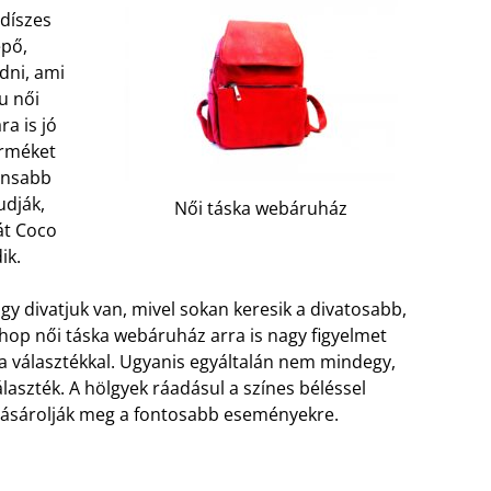
 díszes
epő,
dni, ami
u női
a is jó
erméket
ánsabb
udják,
Női táska webáruház
át Coco
ik.
agy divatjuk van, mivel sokan keresik a divatosabb,
hop női táska webáruház arra is nagy figyelmet
 a választékkal. Ugyanis egyáltalán nem mindegy,
laszték. A hölgyek ráadásul a színes béléssel
l vásárolják meg a fontosabb eseményekre.