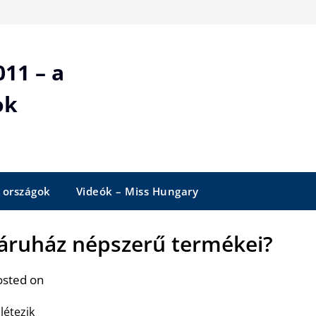
11 – a
ok
 országok
Videók – Miss Hungary
báruház népszerű termékei?
osted on
létezik