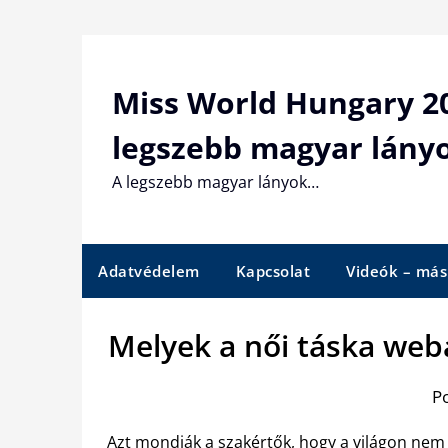
Skip
to
content
Miss World Hungary 20
legszebb magyar lány
A legszebb magyar lányok…
Adatvédelem
Kapcsolat
Videók – más
Melyek a női táska we
P
Azt mondják a szakértők, hogy a világon nem 