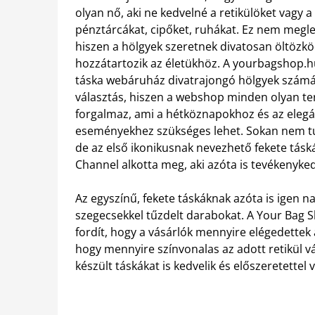
olyan nő, aki ne kedvelné a retikülöket vagy a
pénztárcákat, cipőket, ruhákat. Ez nem megl
hiszen a hölgyek szeretnek divatosan öltözkö
hozzátartozik az életükhöz. A yourbagshop.h
táska webáruház divatrajongó hölgyek számár
választás, hiszen a webshop minden olyan t
forgalmaz, ami a hétköznapokhoz és az eleg
eseményekhez szükséges lehet. Sokan nem t
de az első ikonikusnak nevezhető fekete tásk
Channel alkotta meg, aki azóta is tevékenyked
Az egyszínű, fekete táskáknak azóta is igen n
szegecsekkel tűzdelt darabokat. A Your Bag S
fordít, hogy a vásárlók mennyire elégedettek
hogy mennyire színvonalas az adott retikül vá
készült táskákat is kedvelik és előszeretette