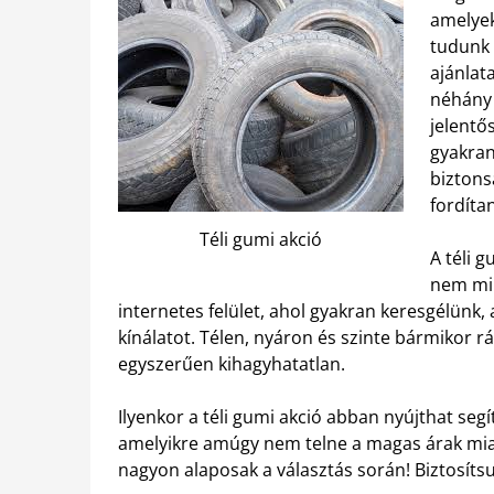
amelyek
tudunk 
ajánlata
néhány 
jelentő
gyakran 
biztons
fordítan
Téli gumi akció
A téli 
nem min
internetes felület, ahol gyakran keresgélünk
kínálatot. Télen, nyáron és szinte bármikor 
egyszerűen kihagyhatatlan.
Ilyenkor a téli gumi akció abban nyújthat seg
amelyikre amúgy nem telne a magas árak miatt
nagyon alaposak a választás során! Biztosíts