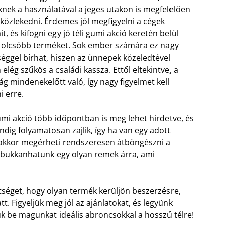
nek a használatával a jeges utakon is megfelelően
közlekedni. Érdemes jól megfigyelni a cégek
it, és
kifogni egy jó téli gumi akció keretén
belül
olcsóbb terméket. Sok ember számára ez nagy
séggel bírhat, hiszen az ünnepek közeledtével
elég szűkös a családi kassza. Ettől eltekintve, a
ág mindenekelőtt való, így nagy figyelmet kell
i erre.
gumi akció több időpontban is meg lehet hirdetve, és
dig folyamatosan zajlik, így ha van egy adott
, akkor megérheti rendszeresen átböngészni a
rábukkanhatunk egy olyan remek árra, ami
ítséget, hogy olyan termék kerüljön beszerzésre,
. Figyeljük meg jól az ajánlatokat, és legyünk
uk be magunkat ideális abroncsokkal a hosszú télre!