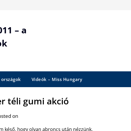
11 – a
ok
 országok
Videók – Miss Hungary
r téli gumi akció
osted on
 késő, hogy olyan abroncs után nézzünk,