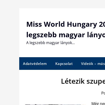
Skip
to
content
Miss World Hungary 20
legszebb magyar lány
A legszebb magyar lányok…
Adatvédelem
Kapcsolat
Videók – más
Létezik szupe
P
Még nem