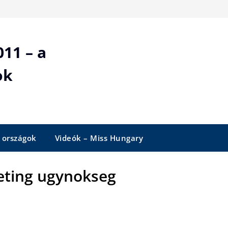
11 – a
ok
 országok
Videók – Miss Hungary
ting ugynokseg