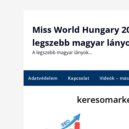
Skip
to
content
Miss World Hungary 20
legszebb magyar lány
A legszebb magyar lányok…
Adatvédelem
Kapcsolat
Videók – más
keresomarke