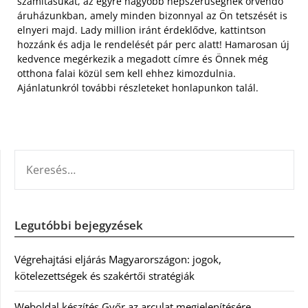
számításukat, az egyre nagyobb népszerűségnek örvendő
áruházunkban, amely minden bizonnyal az Ön tetszését is
elnyeri majd. Lady million iránt érdeklődve, kattintson
hozzánk és adja le rendelését pár perc alatt! Hamarosan új
kedvence megérkezik a megadott címre és Önnek még
otthona falai közül sem kell ehhez kimozdulnia.
Ajánlatunkról további részleteket honlapunkon talál.
KERESÉS:
Legutóbbi bejegyzések
Végrehajtási eljárás Magyarországon: jogok,
kötelezettségek és szakértői stratégiák
Weboldal készítés Győr az arculat megjelenítésére