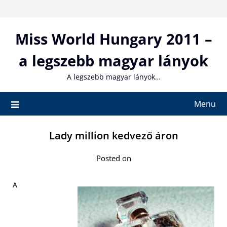
Skip
to
content
Miss World Hungary 2011 –
a legszebb magyar lányok
A legszebb magyar lányok…
Menu
Lady million kedvező áron
Posted on
A