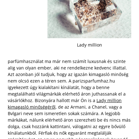
Lady million
parfümhasználat ma már nem számít luxusnak és szinte
alig van olyan ember, aki ne rendelkezne kedvenc illattal.
Azt azonban jól tudjuk, hogy az igazán kimagasló minőség
nem olcsó ezen a téren sem. A parizsparfumhaz.hu
igyekezett úgy kialakítani kínálatát, hogy a benne
megtalálható világmárkák elérhető áron juthassanak el a
vásárlókhoz. Bizonyára hallott már Ön is a
Lady million
kimagasló minőségéről
, de az Armani, a Chanel, vagy a
Bvlgari neve sem ismeretlen sokak számára.
A legjobb
márkákat, nálunk elérhető áron szerezheti be és nincs más
dolga, csak hozzánk kattintani, válogatni az egyre bővülő
kínálatunkból. Férfiak és nők egyaránt megtalálják