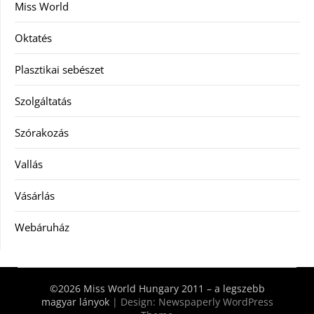
Miss World
Oktatés
Plasztikai sebészet
Szolgáltatás
Szórakozás
Vallás
Vásárlás
Webáruház
©2026 Miss World Hungary 2011 – a legszebb
magyar lányok
| Design:
Newspaperly WordPress