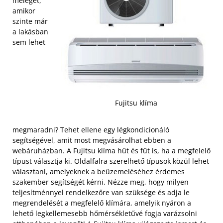
meleget,
amikor
szinte már
a lakásban
sem lehet
Fujitsu klíma
megmaradni? Tehet ellene egy légkondicionáló
segítségével, amit most megvásárolhat ebben a
webáruházban. A Fujitsu klíma hűt és fűt is, ha a megfelelő
típust választja ki. Oldalfalra szerelhető típusok közül lehet
választani, amelyeknek a beüzemeléséhez érdemes
szakember segítségét kérni. Nézze meg, hogy milyen
teljesítménnyel rendelkezőre van szüksége és adja le
megrendelését a megfelelő klímára, amelyik nyáron a
lehető legkellemesebb hőmérsékletűvé fogja varázsolni