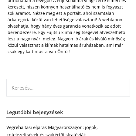
otthonában a levegőt!
A Fujitsu klíma világszerte ismert és
keresett, hiszen könnyen használható és nem is fogyaszt
sok áramot. Nézze meg ezt a portált, ahol számtalan
árkategória közül van lehetősége választani! A weblapon
olvashatja, hogy hány éves garancia vonatkozik az adott
berendezésre. Egy Fujitsu klíma segítségével átvészelhető
lesz a nagy nyári meleg. Nagyon jó árak és kiváló minőség
közül választhat a klímák hatalmas áruházában, ami már
csak egy kattintásra van Öntől!
KERESÉS:
Legutóbbi bejegyzések
Végrehajtási eljárás Magyarországon: jogok,
kötelezettségek és szakértői stratégiák