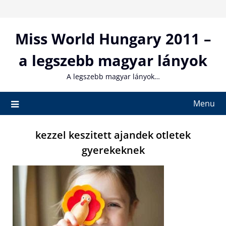
Skip
to
content
Miss World Hungary 2011 –
a legszebb magyar lányok
A legszebb magyar lányok…
Menu
kezzel keszitett ajandek otletek
gyerekeknek