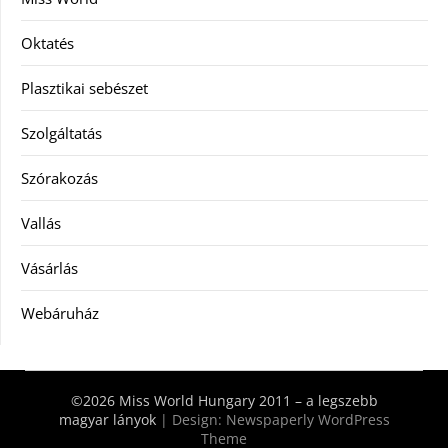
Oktatés
Plasztikai sebészet
Szolgáltatás
Szórakozás
Vallás
Vásárlás
Webáruház
©2026 Miss World Hungary 2011 – a legszebb
magyar lányok
| Design:
Newspaperly WordPress
Theme