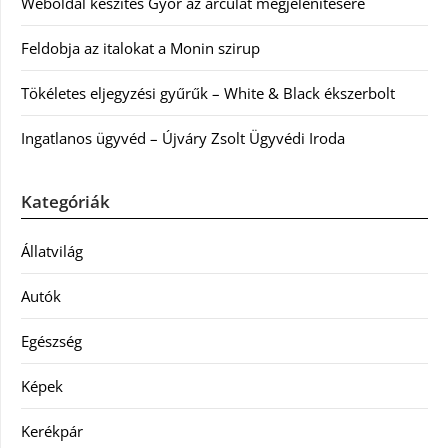
Weboldal készítés Győr az arculat megjelenítésére
Feldobja az italokat a Monin szirup
Tökéletes eljegyzési gyűrűk – White & Black ékszerbolt
Ingatlanos ügyvéd – Újváry Zsolt Ügyvédi Iroda
Kategóriák
Állatvilág
Autók
Egészség
Képek
Kerékpár