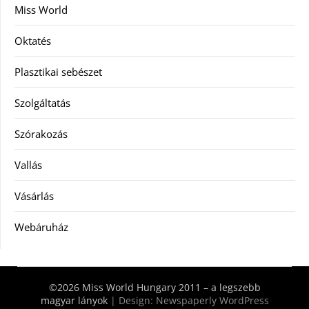
Miss World
Oktatés
Plasztikai sebészet
Szolgáltatás
Szórakozás
Vallás
Vásárlás
Webáruház
©2026 Miss World Hungary 2011 – a legszebb
magyar lányok
| Design:
Newspaperly WordPress