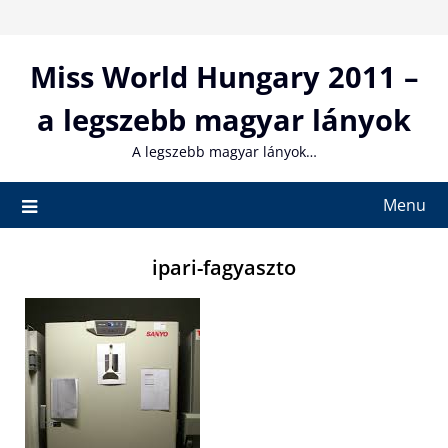
Skip
to
content
Miss World Hungary 2011 –
a legszebb magyar lányok
A legszebb magyar lányok…
Menu
ipari-fagyaszto