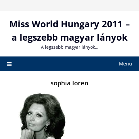
Skip
to
content
Miss World Hungary 2011 –
a legszebb magyar lányok
A legszebb magyar lányok…
Menu
sophia loren