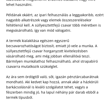
lehet használni.
Példának okáért, az ipari felhasználás a leggyakoribb, ezért
nagyobb alkatrészek vagy elemek összeszerelésekor
feltétlenül kell. A süllyesztettfejű csavar több méretben is
megvásárolható, így van mód válogatni.
A termék kialakítása egészen egyszerű
becsavarozhatóságot biztosít, emiatt jó vele a munka. A
süllyesztettfejű csavar horganyzott kivitelezésben
vásárolható meg, ami még jobban ellenállóvá teszi.
Bármilyen munkálathoz felhasználható, ahol strapabíró
csavarra mutatkozik szükséglet.
Az ára sem ördögtől való, sőt, igazán pénztárcabarátnak
mondható. Aki kedvet kap hozzá, annak akár a házkörüli
barkácsolásnál is kiváló szolgálatot tehet, vagyis a
fészerben mindig jó, ha lapul néhány pár darab ebből a
termék típusból.