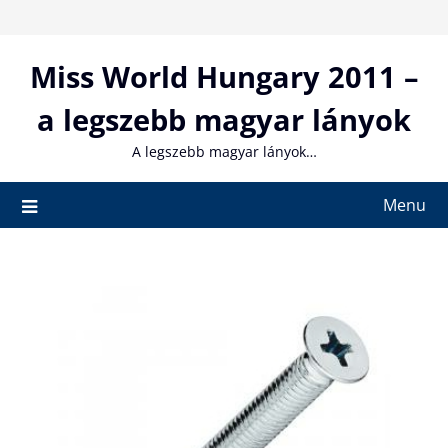
Skip
to
content
Miss World Hungary 2011 –
a legszebb magyar lányok
A legszebb magyar lányok…
Menu