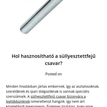
Hol hasznosítható a süllyesztettfejű
csavar?
Posted on
Minden hivatásban jártas embernek, így az asztalosoknak,
szerelőknek és ipari dolgozóknak is vannak speciális
szerszámaik. A
süllyesztettfejű csavar bizonyára a
legtöbbünknek
ismeretlenül hangzik, így nem árt
közelebbről megismerni. Érdemes tisztázni, hogy mire