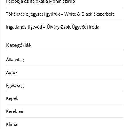
Feldobja az italokat a Monin szirup
Tökéletes eljegyzési gyűrűk – White & Black ékszerbolt
Ingatlanos ügyvéd – Újváry Zsolt Ügyvédi Iroda
Kategóriák
Állatvilág
Autók
Egészség
Képek
Kerékpár
Klíma