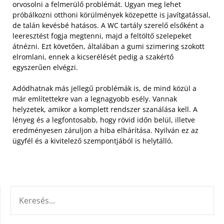
orvosolni a felmerülő problémát. Ugyan meg lehet
próbálkozni otthoni körülmények közepette is javítgatással,
de talán kevésbé hatásos. A WC tartály szerelő elsőként a
leeresztést fogja megtenni, majd a feltöltő szelepeket
átnézni. Ezt követően, általában a gumi szimering szokott
elromlani, ennek a kicserélését pedig a szakértő
egyszerűen elvégzi.
Adódhatnak más jellegű problémák is, de mind közül a
már említettekre van a legnagyobb esély. Vannak
helyzetek, amikor a komplett rendszer szanálása kell. A
lényeg és a legfontosabb, hogy rövid időn belül, illetve
eredményesen záruljon a hiba elhárítása. Nyilván ez az
ügyfél és a kivitelező szempontjából is helytálló.
KERESÉS: