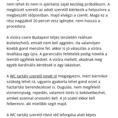
nem lehet és nem is ajánlatos saját kezűleg próbálkozni. A
megbízott szerelő az adott szervtől kiérkezik a helyszínre a
megbeszélt időpontban, majd elvégzi a cserét. Maga ez a
rész nagyjából 20 percet vesz igénybe, nem hosszú a
procedúra.
A vízóra csere Budapest teljes területén reálisan
kivitelezhető, emiatt nem kell aggódni. Ha valamilyen
kisebb gond merülne fel, akkor is jó választás a vízóra
leváltása egy újra. A garanciális feltételek pedig növelik a
leendő ügyfelek kedvét. A vízóra mellett, akadnak még
egyéb kardinális kérdések is egy lakásban.
A
WC tartály szerelő nevét jó
megjegyezni, mert bármikor
szükség lehet rá, ugyanis gyakorta lehet gond ezzel a
háztartási berendezéssel is. Dugulás, nem megfelelő
vízmennyiség, repedés, valamint törés is bekövetkezhet,
amiket azonnal orvosolni kell. A jó szakit ekkor kell
felkeresni, aki mielőbb segít majd.
A WC tartály szerelő rövid idő leforgása alatt képes