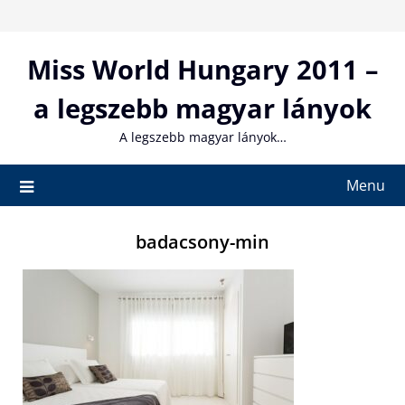
Skip
to
content
Miss World Hungary 2011 –
a legszebb magyar lányok
A legszebb magyar lányok…
Menu
badacsony-min