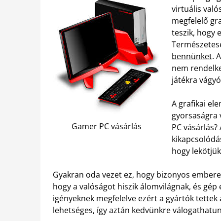
virtuális val
megfelelő gra
teszik, hogy
Természetes
bennünket
. 
nem rendelkez
játékra vágyó
A grafikai e
gyorsaságra 
Gamer PC vásárlás
PC vásárlás?
kikapcsolódás
hogy lekötjük
Gyakran oda vezet ez, hogy bizonyos emberek
hogy a valóságot hiszik álomvilágnak, és gép e
igényeknek megfelelve ezért a gyártók tettek
lehetséges, így aztán kedvünkre válogathatun