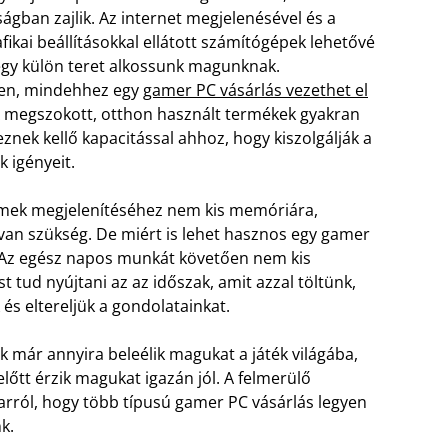
óságban zajlik. Az internet megjelenésével és a
fikai beállításokkal ellátott számítógépek lehetővé
 egy külön teret alkossunk magunknak.
en, mindehhez egy
gamer PC vásárlás vezethet el
A megszokott, otthon használt termékek gyakran
nek kellő kapacitással ahhoz, hogy kiszolgálják a
k igényeit.
lemek megjelenítéséhez nem kis memóriára,
van szükség. De miért is lehet hasznos egy gamer
 Az egész napos munkát követően nem kis
t tud nyújtani az az időszak, amit azzal töltünk,
 és eltereljük a gondolatainkat.
 már annyira beleélik magukat a játék világába,
lőtt érzik magukat igazán jól. A felmerülő
 arról, hogy több típusú gamer PC vásárlás legyen
k.