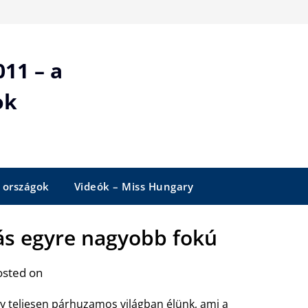
11 – a
ok
 országok
Videók – Miss Hungary
ás egyre nagyobb fokú
osted on
 teljesen párhuzamos világban élünk, ami a