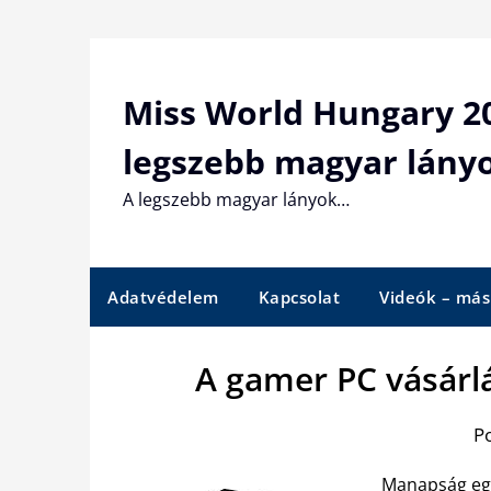
Skip
to
content
Miss World Hungary 20
legszebb magyar lány
A legszebb magyar lányok…
Adatvédelem
Kapcsolat
Videók – más
A gamer PC vásárl
P
Manapság egy