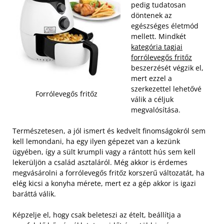
pedig tudatosan
döntenek az
egészséges életmód
mellett. Mindkét
kategória tagjai
forrólevegős fritőz
beszerzését végzik el,
mert ezzel a
szerkezettel lehetővé
Forrólevegős fritőz
válik a céljuk
megvalósítása.
Természetesen, a jól ismert és kedvelt finomságokról sem
kell lemondani, ha egy ilyen gépezet van a kezünk
ügyében, így a sült krumpli vagy a rántott hús sem kell
lekerüljön a család asztaláról. Még akkor is érdemes
megvásárolni a forrólevegős fritőz korszerű változatát, ha
elég kicsi a konyha mérete, mert ez a gép akkor is igazi
baráttá válik.
Képzelje el, hogy csak beleteszi az ételt, beállítja a