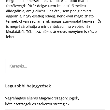
megfelelő hőmérsékletet, az időt és a többi már a
forrólevegős fritőz dolga! Nem kell a sütő mellett
álldogálnia, amíg elkészül az étel, sem pedig amiatt
aggódnia, hogy esetleg odaég. Rendkívül megbízható
termékről van szó, amelyik magas színvonalat képvisel. Ön
is megvásárolhatja a mindentolcson.hu webáruház
kínálatából. Többszázalékos árkedvezményben is része
lehet.
KERESÉS:
Legutóbbi bejegyzések
Végrehajtási eljárás Magyarországon: jogok,
kötelezettségek és szakértői stratégiák