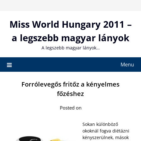
Skip
to
content
Miss World Hungary 2011 –
a legszebb magyar lányok
A legszebb magyar lányok…
Menu
Forrólevegős fritőz a kényelmes
főzéshez
Posted on
Sokan különböző
okoknál fogva diétázni
kényszerülnek, mások