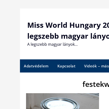
Skip
to
content
Miss World Hungary 20
legszebb magyar lány
A legszebb magyar lányok…
Adatvédelem
Kapcsolat
Videók – más
festek