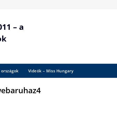
11 – a
ok
 országok
Videók – Miss Hungary
webaruhaz4