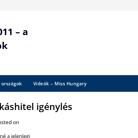
11 – a
ok
 országok
Videók – Miss Hungary
káshitel igénylés
osted on
né a jelenlegi