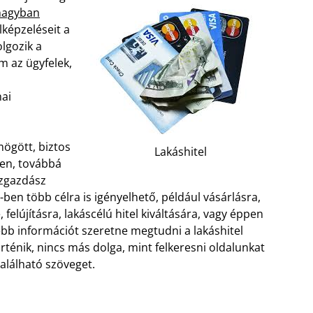
 nagyban
képzeléseit a
lgozik a
em az ügyfelek,
ai
mögött, biztos
Lakáshitel
ben, továbbá
özgazdász
-ben több célra is igényelhető, például vásárlásra,
, felújításra, lakáscélú hitel kiváltására, vagy éppen
bb információt szeretne megtudni a lakáshitel
ténik, nincs más dolga, mint felkeresni oldalunkat
 található szöveget.