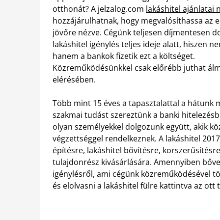
otthonát? A jelzalog.com
lakáshitel ajánlatai
hozzájárulhatnak, hogy megvalósíthassa az el
jövőre nézve. Cégünk teljesen díjmentesen do
lakáshitel igénylés teljes ideje alatt, hiszen n
hanem a bankok fizetik ezt a költséget.
Közreműködésünkkel csak előrébb juthat álm
elérésében.
Több mint 15 éves a tapasztalattal a hátunk 
szakmai tudást szereztünk a banki hitelezés
olyan személyekkel dolgozunk együtt, akik k
végzettséggel rendelkeznek. A lakáshitel 2017
építésre, lakáshitel bővítésre, korszerűsítésre
tulajdonrész kivásárlására. Amennyiben bőve
igénylésről, ami cégünk közreműködésével tör
és elolvasni a lakáshitel fülre kattintva az ott