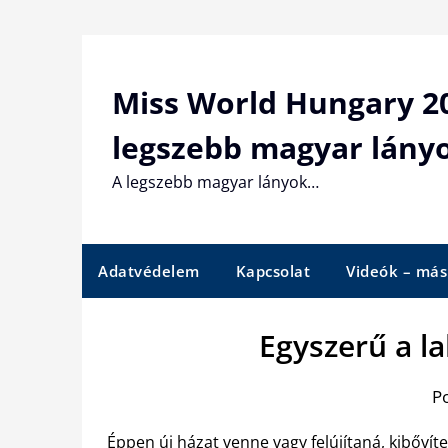
Skip
to
content
Miss World Hungary 20
legszebb magyar lány
A legszebb magyar lányok…
Adatvédelem
Kapcsolat
Videók – más
Egyszerű a la
P
Éppen új házat venne vagy felújítaná, kibővíte