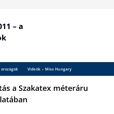
11 – a
ok
 országok
Videók – Miss Hungary
atás a Szakatex méteráru
álatában