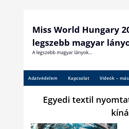
Skip
to
content
Miss World Hungary 20
legszebb magyar lány
A legszebb magyar lányok…
Adatvédelem
Kapcsolat
Videók – más
Egyedi textil nyomt
kín