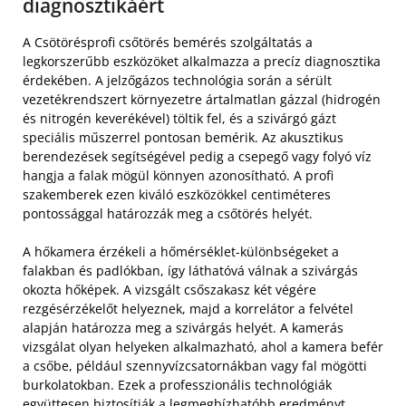
diagnosztikáért
A Csötörésprofi csőtörés bemérés szolgáltatás a
legkorszerűbb eszközöket alkalmazza a precíz diagnosztika
érdekében. A jelzőgázos technológia során a sérült
vezetékrendszert környezetre ártalmatlan gázzal (hidrogén
és nitrogén keverékével) töltik fel, és a szivárgó gázt
speciális műszerrel pontosan bemérik. Az akusztikus
berendezések segítségével pedig a csepegő vagy folyó víz
hangja a falak mögül könnyen azonosítható. A profi
szakemberek ezen kiváló eszközökkel centiméteres
pontossággal határozzák meg a csőtörés helyét.
A hőkamera érzékeli a hőmérséklet-különbségeket a
falakban és padlókban, így láthatóvá válnak a szivárgás
okozta hőképek. A vizsgált csőszakasz két végére
rezgésérzékelőt helyeznek, majd a korrelátor a felvétel
alapján határozza meg a szivárgás helyét. A kamerás
vizsgálat olyan helyeken alkalmazható, ahol a kamera befér
a csőbe, például szennyvízcsatornákban vagy fal mögötti
burkolatokban. Ezek a professzionális technológiák
együttesen biztosítják a legmegbízhatóbb eredményt,