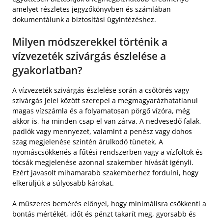
amelyet részletes jegyzőkönyvben és számlában
dokumentálunk a biztosítási ügyintézéshez.
Milyen módszerekkel történik a
vízvezeték szivárgás észlelése a
gyakorlatban?
A vízvezeték szivárgás észlelése során a csőtörés vagy
szivárgás jelei között szerepel a megmagyarázhatatlanul
magas vízszámla és a folyamatosan pörgő vízóra, még
akkor is, ha minden csap el van zárva. A nedvesedő falak,
padlók vagy mennyezet, valamint a penész vagy dohos
szag megjelenése szintén árulkodó tünetek. A
nyomáscsökkenés a fűtési rendszerben vagy a vízfoltok és
tócsák megjelenése azonnal szakember hívását igényli.
Ezért javasolt mihamarabb szakemberhez fordulni, hogy
elkerüljük a súlyosabb károkat.
A műszeres bemérés előnyei, hogy minimálisra csökkenti a
bontás mértékét, időt és pénzt takarít meg, gyorsabb és