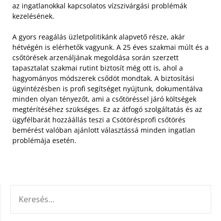
az ingatlanokkal kapcsolatos vízszivárgási problémák
kezelésének.
A gyors reagálás üzletpolitikánk alapvető része, akár
hétvégén is elérhetők vagyunk. A 25 éves szakmai múlt és a
csőtörések arzenáljának megoldása során szerzett
tapasztalat szakmai rutint biztosít még ott is, ahol a
hagyományos módszerek csődöt mondtak. A biztosítási
ügyintézésben is profi segítséget nyújtunk, dokumentálva
minden olyan tényezőt, ami a csőtöréssel járó költségek
megtérítéséhez szükséges. Ez az átfogó szolgáltatás és az
ügyfélbarát hozzáállás teszi a Csötörésprofi csőtörés
bemérést valóban ajánlott választássá minden ingatlan
problémája esetén.
KERESÉS: