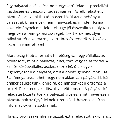
Egy pályázat elkészítése nem egyszerű feladat, precizitást,
gazdasági és pénzügyi tudást igényel. Az elbírálást egy
bizottság végzi, akik a több ezer közül azt a néhányat
választják ki, amelyek nem hiányosak és minden formai
követelménynek megfelelnek. Egy jól összeállított pályázat
megnyeri a támogatási összeget. Ezért érdemes olyan
pályázatírót alkalmazni, aki rutinos és rendelkezik széles
szakmai ismeretekkel.
Manapság több alternatív lehetőség van egy vállalkozás
bővítésére, mint a pályázat, hitel, tőke vagy saját forrás. A
kis- és középvállalkozásoknak ezek közül az egyik
legelőnyösebb a pályázat, amit ajánlott igénybe venni. Az
EU támogatásra lehet, hogy nem akkor van pályázati kiírás,
amikor szükségünk lenne rá, de mindenképp érdemes a
projektünket erre az időszakra beütemezni. A pályázatíró
feladatai közé tartozik a pályázatfigyelés, amit ingyenesen
biztosítanak az ügyfeleknek. Ezen kívül, hasznos és friss
információkkal is szolgálnak.
Ha egy profi szakemberre bízzuk ezt a feladatot, akkor nagy