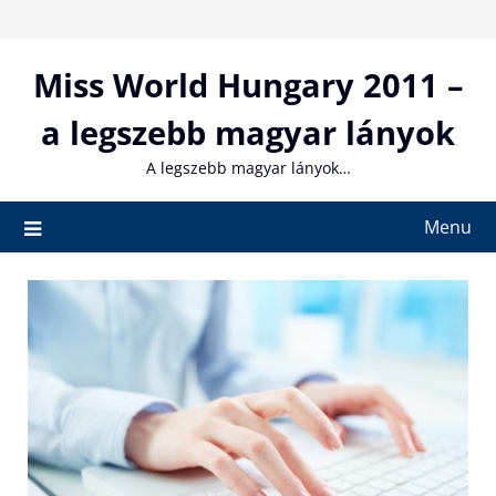
Skip
to
content
Miss World Hungary 2011 –
a legszebb magyar lányok
A legszebb magyar lányok…
Menu