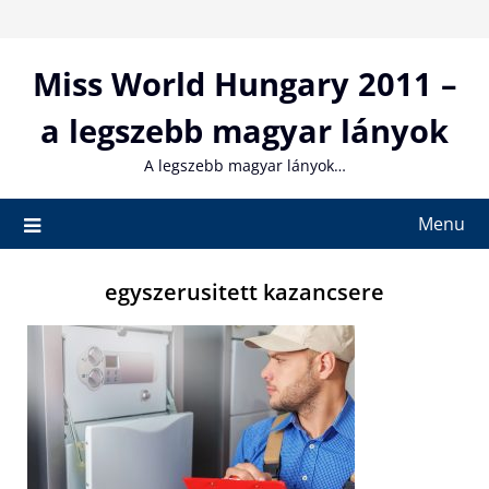
Skip
to
content
Miss World Hungary 2011 –
a legszebb magyar lányok
A legszebb magyar lányok…
Menu
egyszerusitett kazancsere