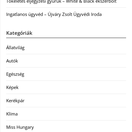
Tökéletes eljegyzési gyűrűk – White & Black ékszerbolt
Ingatlanos ügyvéd – Újváry Zsolt Ügyvédi Iroda
Kategóriák
Állatvilág
Autók
Egészség
Képek
Kerékpár
Klíma
Miss Hungary