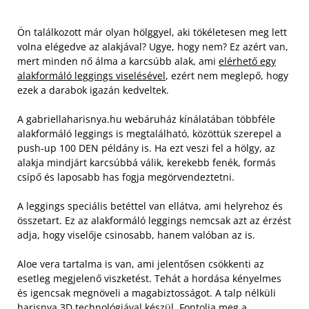
Ön találkozott már olyan hölggyel, aki tökéletesen meg lett
volna elégedve az alakjával? Ugye, hogy nem? Ez azért van,
mert minden nő álma a karcsúbb alak, ami
elérhető egy
alakformáló leggings viselésével
, ezért nem meglepő, hogy
ezek a darabok igazán kedveltek.
A gabriellaharisnya.hu webáruház kínálatában többféle
alakformáló leggings is megtalálható, közöttük szerepel a
push-up 100 DEN példány is. Ha ezt veszi fel a hölgy, az
alakja mindjárt karcsúbbá válik, kerekebb fenék, formás
csípő és laposabb has fogja megörvendeztetni.
A leggings speciális betéttel van ellátva, ami helyrehoz és
összetart. Ez az alakformáló leggings nemcsak azt az érzést
adja, hogy viselője csinosabb, hanem valóban az is.
Aloe vera tartalma is van, ami jelentősen csökkenti az
esetleg megjelenő viszketést. Tehát a hordása kényelmes
és igencsak megnöveli a magabiztosságot. A talp nélküli
harisnya 3D technológiával készül. Fontolja meg a