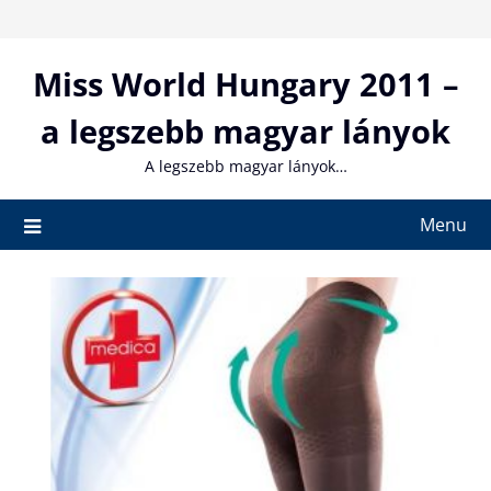
Skip
to
content
Miss World Hungary 2011 –
a legszebb magyar lányok
A legszebb magyar lányok…
Menu