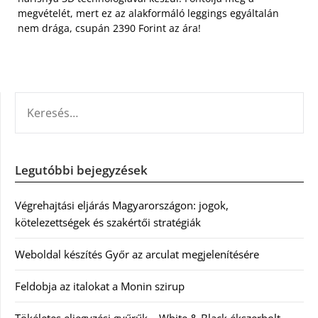
megvételét, mert ez az alakformáló leggings egyáltalán
nem drága, csupán 2390 Forint az ára!
KERESÉS:
Legutóbbi bejegyzések
Végrehajtási eljárás Magyarországon: jogok,
kötelezettségek és szakértői stratégiák
Weboldal készítés Győr az arculat megjelenítésére
Feldobja az italokat a Monin szirup
Tökéletes eljegyzési gyűrűk – White & Black ékszerbolt