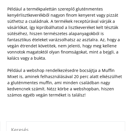
Például a termékpalettán szereplő gluténmentes
kenyérlisztkeverékből nagyon finom kenyeret vagy pizzát
süthetsz a családnak.
A termékek receptúrával várják a
vásárlókat, így kipróbálhatod a lisztkeveréket kelt tészták
sütéséhez, hiszen természetes alapanyagokból is
fantasztikus ételeket varázsolhatsz az asztalra. Az, hogy a
vegán étrendet követitek, nem jelenti, hogy meg kellene
vonnotok magatoktól olyan finomságokat, mint a bejgli, a
kalács vagy a bukta.
Például a webshop rendelkezésedre bocsájtja a Muffin
Mixet is, aminek felhasználásával 20 perc alatt elkészülhet
a gluténmentes muffin, ami minden családban nagy
kedvencnek számít. Nézz körbe a webshopban, hiszen
számos egyéb vegán terméket is találsz!
KERESÉS: