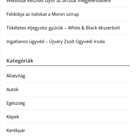
Weboldal készítés Győr az arculat megjelenítésére
Feldobja az italokat a Monin szirup
Tökéletes eljegyzési gyűrűk – White & Black ékszerbolt
Ingatlanos ügyvéd – Újváry Zsolt Ügyvédi Iroda
Kategóriák
Állatvilág
Autók
Egészség
Képek
Kerékpár