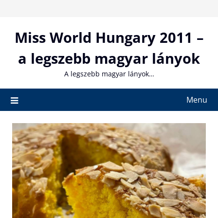
Skip
to
content
Miss World Hungary 2011 –
a legszebb magyar lányok
A legszebb magyar lányok…
Menu