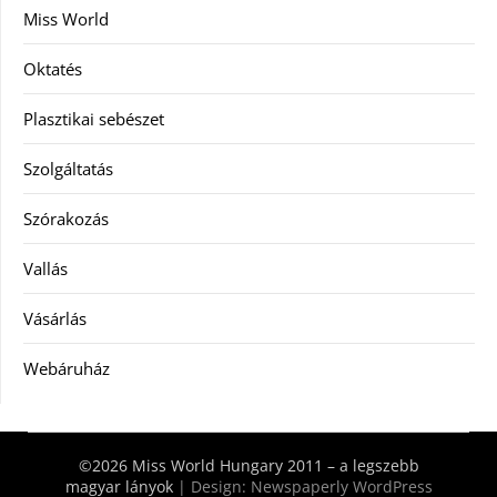
Miss World
Oktatés
Plasztikai sebészet
Szolgáltatás
Szórakozás
Vallás
Vásárlás
Webáruház
©2026 Miss World Hungary 2011 – a legszebb
magyar lányok
| Design:
Newspaperly WordPress