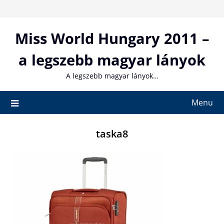
Skip
to
content
Miss World Hungary 2011 –
a legszebb magyar lányok
A legszebb magyar lányok…
Menu
taska8