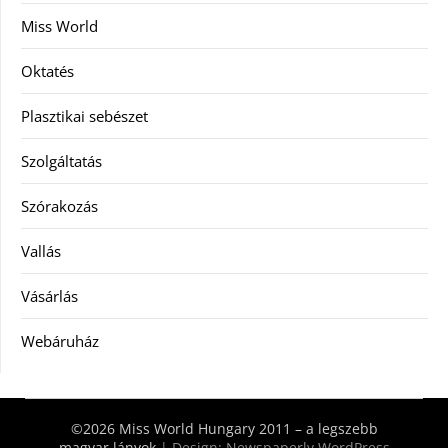
Miss World
Oktatés
Plasztikai sebészet
Szolgáltatás
Szórakozás
Vallás
Vásárlás
Webáruház
©2026 Miss World Hungary 2011 – a legszebb
magyar lányok
| Design:
Newspaperly WordPress