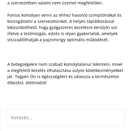
a szervezetben valami nem üzemel megfelelően.
Fontos komolyan venni az ehhez hasonló szimptómákat és
kivizsgáltatni a szervezetünket. A helyes táplálkozással
kiküszöbölhető, hogy gyógyszeres kezelésre kerüljön sor,
illetve a testmozgás, edzés is olyan gyakorlatok, amelyek
visszaállíthatják a pajzsmirigy optimális működését.
A betegségekre nem szabad komolytalanul tekinteni, mivel
a megfelelő kezelés elhalasztása súlyos következményekkel
jár. Tegyen Ön is egészségéért és válassza a természetes
étkezést, életmódot!
KERESÉS: