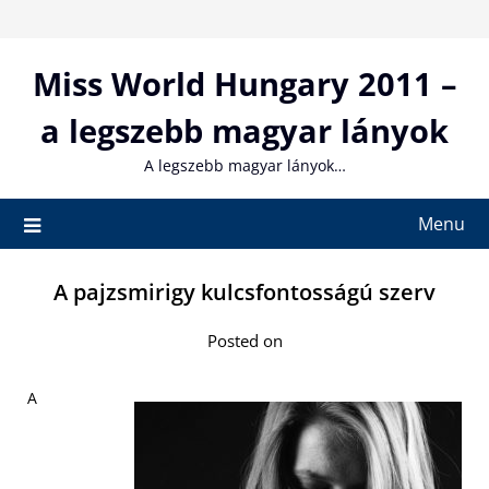
Skip
to
content
Miss World Hungary 2011 –
a legszebb magyar lányok
A legszebb magyar lányok…
Menu
A pajzsmirigy kulcsfontosságú szerv
Posted on
A