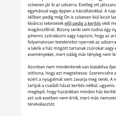
szívesen jár ki az udvarra. Esetleg ott játsza
egymással vagy éppen a háziállatokkal. A nap
időben pedig még Ön is szívesen kiül kicsit laz
kíváncsi tekintetek
elől pedig a kerítés
védi m
magánszférát. Bizony senki sem tudna úgy 
pihenni, szórakozni vagy napozni, hogy az arr
folyamatosan betekintést nyernek az udvarra
a lakók a ház mögött tartanak zsúrokat vagy
eseményeket, mert odáig már tényleg nem leh
Azonban nem mindenkinek van kialakítva ily
otthona, hogy ezt megtehesse. Szerencsére a 
ezért a nyugalmát sem zavarja meg senki. A 
tartjuk a családi házat kerítés nélkül, ugyanis
meglepő, hogy hazánkban minden ház kerítés
ezt sok esetben nem értik, mert más nemzete
térelválasztót.