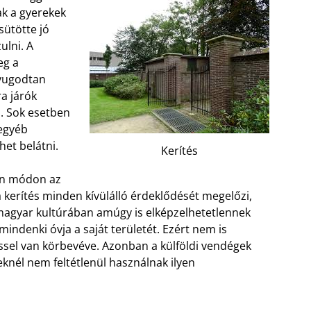
nak a gyerekek
sütötte jó
ulni. A
eg a
nyugodtan
a járók
. Sok esetben
 egyéb
et belátni.
Kerítés
en módon az
kerítés minden kívülálló érdeklődését megelőzi,
magyar kultúrában amúgy is elképzelhetetlennek
 mindenki óvja a saját területét. Ezért nem is
sel van körbevéve. Azonban a külföldi vendégek
knél nem feltétlenül használnak ilyen