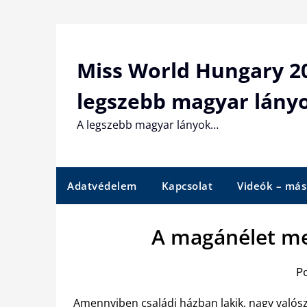
Skip
to
content
Miss World Hungary 20
legszebb magyar lány
A legszebb magyar lányok…
Adatvédelem
Kapcsolat
Videók – más
A magánélet me
P
Amennyiben családi házban lakik, nagy valós