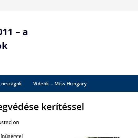
11 – a
ok
 országok
Videók – Miss Hungary
gvédése kerítéssel
osted on
zínűséggel