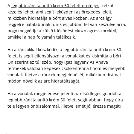
A
legjobb ránctalanító krém 50 felett erőteljes
, célzott
kezelés lehet, ami segít leküzdeni az öregedés jeleit,
miközben hidratálja a bőrt alvás közben. Az arca így
reggelre fiatalabbnak tűnik és jobban fel van készülve arra,
hogy megvédje a külső idősödést okozó agresszoroktól,
amikkel a nap folyamán találkozik.
Ha a ráncokkal küszködik, a legjobb ránctalanító krém 50
felett is segít ellensúlyozni a vonalakat és kisimítja a bőrt.
Ön szerint ez túl szép, hogy igaz legyen? Az Ahava
termékek valóban képesek csökkenteni a finom és mélyebb
vonalak, illetve a ráncok megjelenését, miközben drámai
módon növelik az arc hidratáltságát.
Ha a vonalak megjelenése jelenti az elsődleges gondot, a
legjobb ránctalanító krém 50 felett segít abban, hogy újra
tele legyen önbizalommal, illetve ismét jól érezze magát!