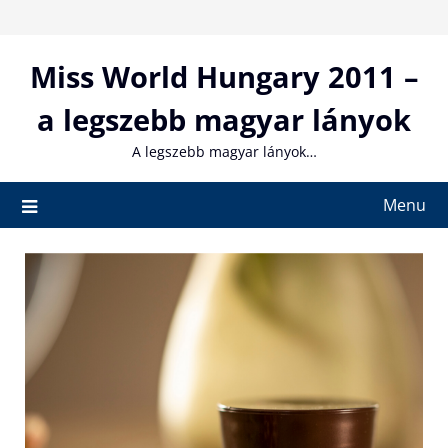
Skip
to
content
Miss World Hungary 2011 –
a legszebb magyar lányok
A legszebb magyar lányok…
Menu