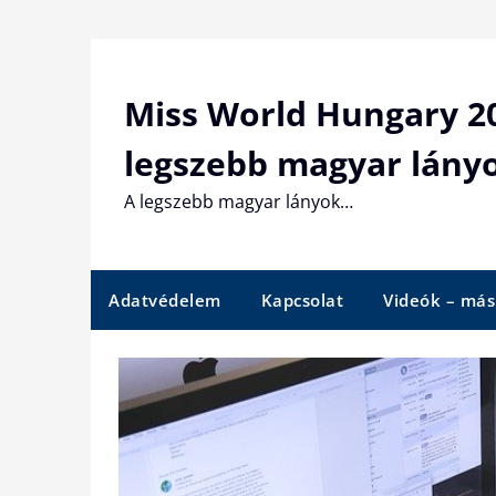
Skip
to
content
Miss World Hungary 20
legszebb magyar lány
A legszebb magyar lányok…
Adatvédelem
Kapcsolat
Videók – más