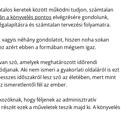
atalos keretek között működni tudjon, számtalan
án a könyvelés pontos
elvégzésére gondolunk,
alapításra és számtalan tervezési folyamatra.
, vagyis néhány gondolatot, hiszen noha sokan
 ez azért ebben a formában mégsem igaz.
 van szó, amelyek meghatározott időrendi
djanak. Aki nem ismeri a gyakorlati oldaláról is ezt
esszes időszakról lesz szó az életében, mert mint
z ismeretlentől fél az ember.
kozóknak, hogy féljenek az adminisztratív
észét ezek a műveletek teszik majd ki. A könyvelés