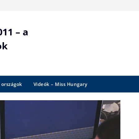
11 – a
ok
 országok
Videók – Miss Hungary