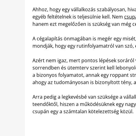
Ahhoz, hogy egy vállalkozás szabályosan, hiv
egyéb feltételnek is teljesülnie kell. Nem
csup
hanem ezt megelőzően is szükség van még cég
A cégalapítás önmagában is megér egy misét
mondják, hogy egy rutinfolyamatról van szó,
Azért nem igaz, mert pontos lépések soráról
sorrendben és ütemterv szerint kell lebonyoló
a bizonyos folyamatot, annak egy roppant str
ahogy az tudományosan is bizonyított tény, a
Arra pedig a legkevésbé van szüksége a vállal
teendőktől, hiszen a működésüknek egy nagy r
csupán egy a számtalan kötelezettség közül.