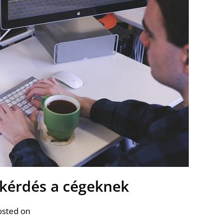
tkérdés a cégeknek
osted on