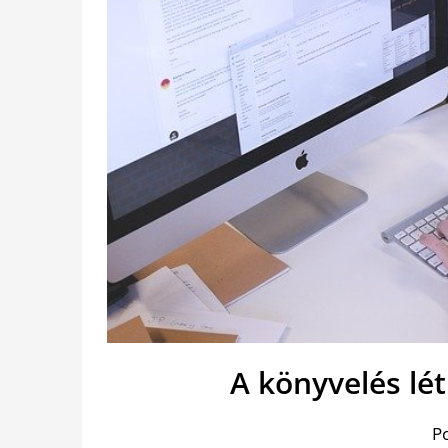
A könyvelés lé
P