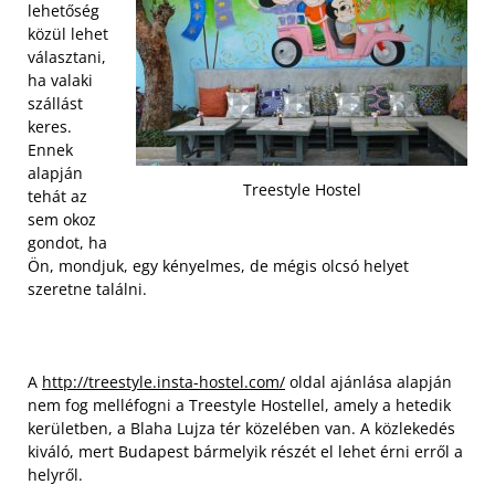
lehetőség
közül lehet
választani,
ha valaki
szállást
keres.
Ennek
alapján
Treestyle Hostel
tehát az
sem okoz
gondot, ha
Ön, mondjuk, egy kényelmes, de mégis olcsó helyet
szeretne találni.
A
http://treestyle.insta-hostel.com/
oldal ajánlása alapján
nem fog melléfogni a Treestyle Hostellel, amely a hetedik
kerületben, a Blaha Lujza tér közelében van. A közlekedés
kiváló, mert Budapest bármelyik részét el lehet érni erről a
helyről.