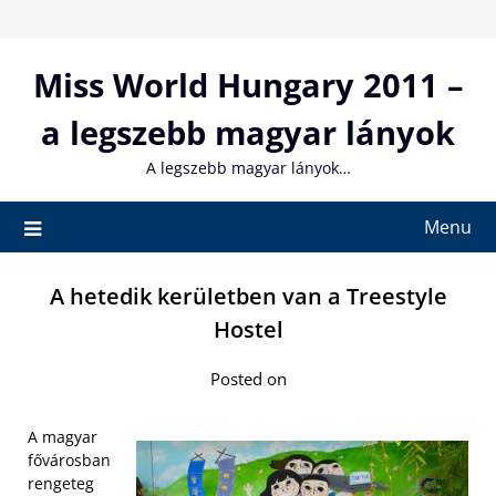
Skip
to
content
Miss World Hungary 2011 –
a legszebb magyar lányok
A legszebb magyar lányok…
Menu
A hetedik kerületben van a Treestyle
Hostel
Posted on
A magyar
fővárosban
rengeteg