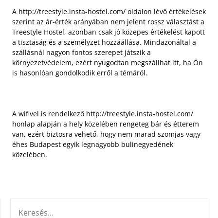
A http://treestyle.insta-hostel.com/ oldalon lévő értékelések
szerint az ár-érték arányában nem jelent rossz választást a
Treestyle Hostel, azonban csak jó közepes értékelést kapott
a tisztaság és a személyzet hozzáállása. Mindazonáltal a
szállásnál nagyon fontos szerepet játszik a
környezetvédelem, ezért nyugodtan megszállhat itt, ha Ön
is hasonlóan gondolkodik erről a témáról.
A wifivel is rendelkező http://treestyle.insta-hostel.com/
honlap alapján a hely közelében rengeteg bár és étterem
van, ezért biztosra vehető, hogy nem marad szomjas vagy
éhes Budapest egyik legnagyobb bulinegyedének
közelében.
KERESÉS: