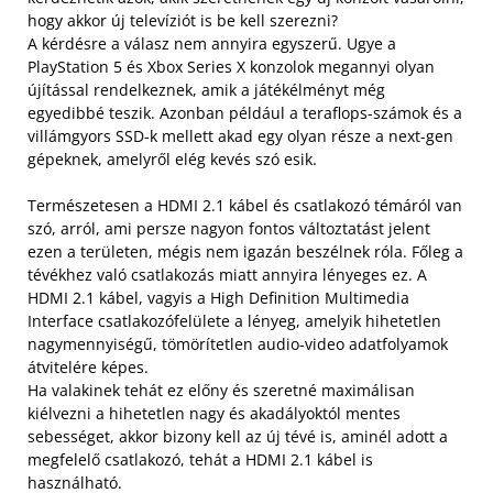
hogy akkor új televíziót is be kell szerezni?
A kérdésre a válasz nem annyira egyszerű. Ugye a
PlayStation 5 és Xbox Series X konzolok megannyi olyan
újítással rendelkeznek, amik a játékélményt még
egyedibbé teszik. Azonban például a teraflops-számok és a
villámgyors SSD-k mellett akad egy olyan része a next-gen
gépeknek, amelyről elég kevés szó esik.
Természetesen a HDMI 2.1 kábel és csatlakozó témáról van
szó, arról, ami persze nagyon fontos változtatást jelent
ezen a területen, mégis nem igazán beszélnek róla. Főleg a
tévékhez való csatlakozás miatt annyira lényeges ez. A
HDMI 2.1 kábel, vagyis a High Definition Multimedia
Interface csatlakozófelülete a lényeg, amelyik hihetetlen
nagymennyiségű, tömörítetlen audio-video adatfolyamok
átvitelére képes.
Ha valakinek tehát ez előny és szeretné maximálisan
kiélvezni a hihetetlen nagy és akadályoktól mentes
sebességet, akkor bizony kell az új tévé is, aminél adott a
megfelelő csatlakozó, tehát a HDMI 2.1 kábel is
használható.