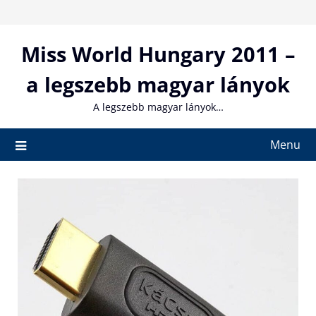
Skip
to
content
Miss World Hungary 2011 –
a legszebb magyar lányok
A legszebb magyar lányok…
Menu