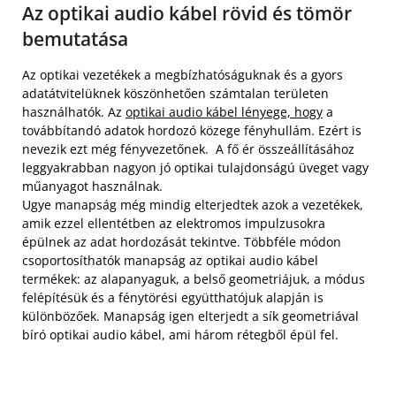
Az optikai audio kábel rövid és tömör
bemutatása
Az optikai vezetékek a megbízhatóságuknak és a gyors
adatátvitelüknek köszönhetően számtalan területen
használhatók. Az
optikai audio kábel lényege, hogy
a
továbbítandó adatok hordozó közege fényhullám. Ezért is
nevezik ezt még fényvezetőnek. A fő ér összeállításához
leggyakrabban nagyon jó optikai tulajdonságú üveget vagy
műanyagot használnak.
Ugye manapság még mindig elterjedtek azok a vezetékek,
amik ezzel ellentétben az elektromos impulzusokra
épülnek az adat hordozását tekintve. Többféle módon
csoportosíthatók manapság az optikai audio kábel
termékek: az alapanyaguk, a belső geometriájuk, a módus
felépítésük és a fénytörési együtthatójuk alapján is
különbözőek. Manapság igen elterjedt a sík geometriával
bíró optikai audio kábel, ami három rétegből épül fel.