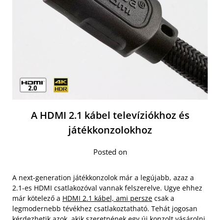
A HDMI 2.1 kábel televíziókhoz és
játékkonzolokhoz
Posted on
A next-generation játékkonzolok már a legújabb, azaz a
2.1-es HDMI csatlakozóval vannak felszerelve. Ugye ehhez
már kötelező a
HDMI 2.1 kábel, ami persze
csak a
legmodernebb tévékhez csatlakoztatható. Tehát jogosan
kérdezhetik azok, akik szeretnének egy új konzolt vásárolni,