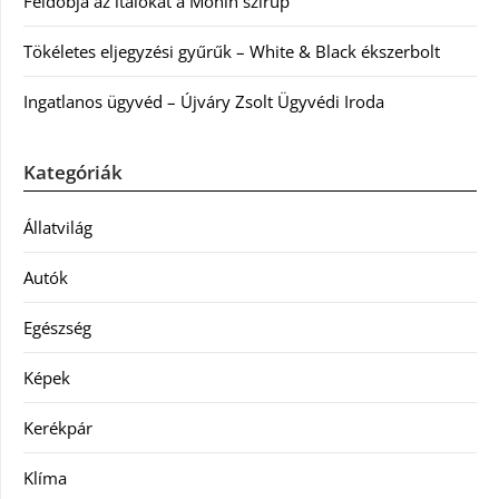
Feldobja az italokat a Monin szirup
Tökéletes eljegyzési gyűrűk – White & Black ékszerbolt
Ingatlanos ügyvéd – Újváry Zsolt Ügyvédi Iroda
Kategóriák
Állatvilág
Autók
Egészség
Képek
Kerékpár
Klíma