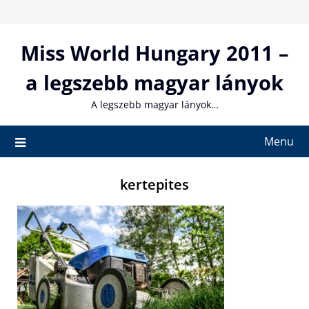
Skip
to
content
Miss World Hungary 2011 –
a legszebb magyar lányok
A legszebb magyar lányok…
Menu
kertepites