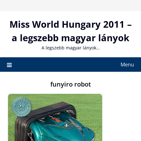
Skip
to
content
Miss World Hungary 2011 –
a legszebb magyar lányok
A legszebb magyar lányok…
Menu
funyiro robot