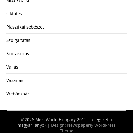
Miss World
Oktatés
Plasztikai sebészet
Szolgáltatás
Szórakozás
Vallás
Vásárlás
Webáruház
©2026 Miss World Hungary 2011 – a legszebb
magyar lányok
| Design:
Newspaperly WordPress
Theme